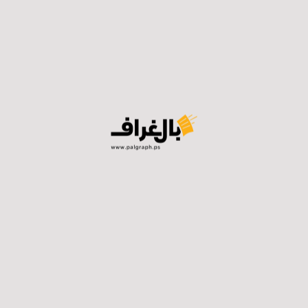
تتوسع لمناطق أخرى في الضفة الغربية، وتوصية المؤسسة
الأمنية اعتقال الجهات المحرضة في كل الضفة الغربية، وهذا
طلب أيضاً لوزيرة الاستيطان.
ليس فقط “جز العشب”:
قبل حوالي عام كان الحديث يدور عن نسيج ومستوى الحياة
في الضفة الغربية، اليوم الحديث عن “مستوى العدوانية”،
توصيات المؤسسة الأمنية الإسرائيلية الخروج لعمليات
واسعة لملاحقة “أموال الإرهاب” في كل المنطقة وليس
فقط في شمال الضفة الغربية، والعمل على القضاء على
حركة حماس “ليس فقط جز العشب بل جز الجذور”.