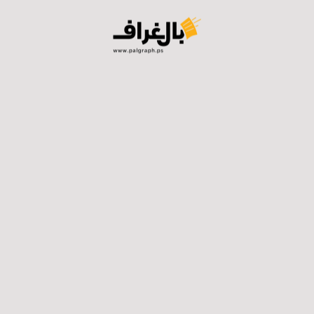
فيسبوك
توتير
لينكدان
واتساب
تيلجرام
ايميل
طباعة
المنشورات ذات الصلة ...