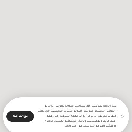
2256 اعتداء نفذه جيش الاحتلال
والمستعمرون في شهر تموز المنصرم
عند زيارتك لموقعنا، قد نستخدم ملفات تعريف الارتباط
"الكوكيز" لتحسين تجربتك وتقديم خدمات مخصصة لك. تعتبر
ملفات تعريف الارتباط أدوات مهمة تساعدنا على فهم
مع الموافقة
اهتماماتك وتفضيلاتك، وبالتالي نستطيع تحسين محتوى
ووظائف الموقع ليتناسب مع احتياجاتك