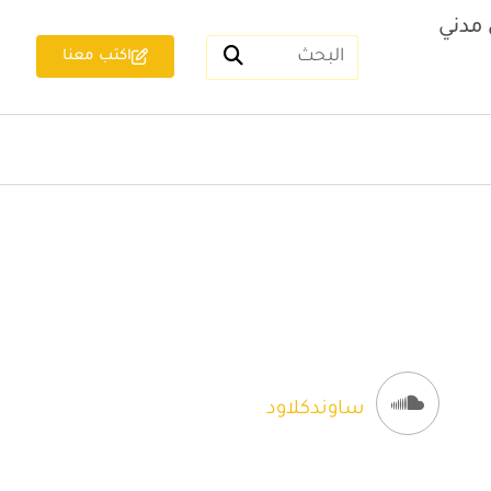
مدني
اكتب معنا
ساوندكلاود