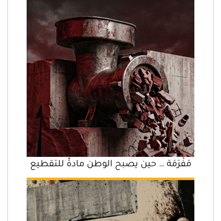
مَفْرَمَة … حين يصبح الوطن مادةً للتقطيع