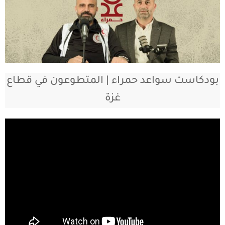
بودكاست سواعد حمراء | المتطوعون في قطاع
غزة