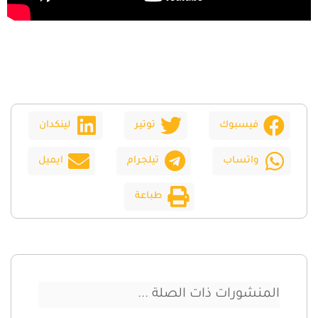
فيسبوك
توتير
لينكدان
واتساب
تيلجرام
ايميل
طباعة
المنشورات ذات الصلة ...