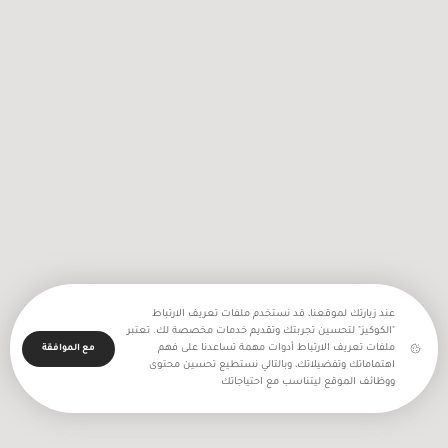
2256 اعتداء نفذه جيش الاحتلال
والمستعمرون في شهر تموز المنصرم
عند زيارتك لموقعنا، قد نستخدم ملفات تعريف الارتباط
"الكوكيز" لتحسين تجربتك وتقديم خدمات مخصصة لك. تعتبر
ملفات تعريف الارتباط أدوات مهمة تساعدنا على فهم
مع الموافقة
اهتماماتك وتفضيلاتك، وبالتالي نستطيع تحسين محتوى
ووظائف الموقع ليتناسب مع احتياجاتك