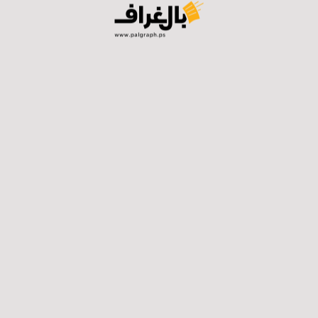
وهناك اقتطاعات تتعلق بصافي الإقراض من تسديد ديون
صحة وكهرباء ومياه وصرف صحي، ويصل إلى حوالي 150 إلى
200 مليون شيقل شهرياً.
كما بيّن أن المقاصة كانت في الوضع الطبيعي تصل مليار إلى
مليار و100 مليون شيقل بدون أي اقتطاعات، وهذه الأموال
كانت تغطي فاتورة الرواتب وأشباه الرواتب، ولكن ما يُحول
هذه الأيام بعد كل الاقتطاعات يصل في الحد الأعلى إلى 350
مليون شيقل، وهي لا تغطي دفع نسبة 70% إلا إذا ترافقت مع
مساعدات ورسوم محلية وغيرها.
ولكن نوّه أبو غوش إلى مسألة مهمة، وهي أنه في الأعوام
الأخيرة زادت فاتورة الرواتب والأجور لأسباب عديدة، وترافق
ذلك مع زيادة الاقتطاعات من المقاصة، وتراجع كبير في
المساعدات، بالتالي النفقات تزيد والإيرادات تقل.