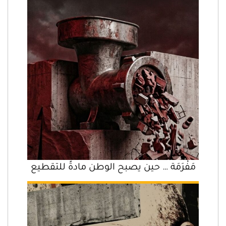
مَفْرَمَة … حين يصبح الوطن مادةً للتقطيع