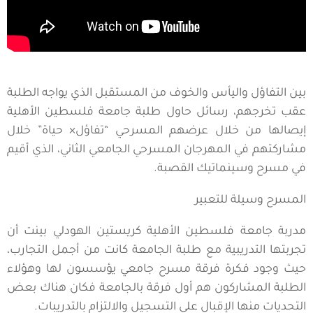
بين التفاؤل واليأس والخوف من المستقبل الذي يواجه الطلبة
عقب تخرجهم، رسائل حاول طلبة جامعة فلسطين الأهلية
إيصالها من خلال عرضهم المسرحي “تفاؤل× حياة” خلال
مشاركتهم في المهرجان المسرحي الجامعي الثاني، الذي أقيم
في مسرح وسينماتيك القصبة.
المسرح وسيلة للتعبير
مدربة جامعة فلسطين الأهلية كريستين الهودلي بينت أن
تجربتها التدريبية مع طلبة الجامعة كانت من أجمل التجارب،
حيث وجود فكرة فرقة مسرح جامعي يؤسسون لها وهؤلاء
الطلبة المشاركون هم أول فرقة بالجامعة فكان هناك بعض
التحديات منها الإقبال على التسجيل والالتزام بالتدريبات.