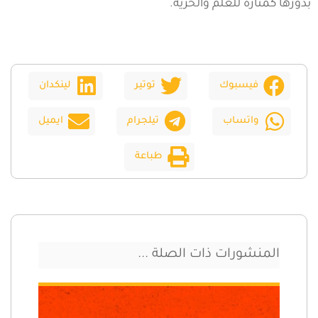
بدورها كمنارة للعلم والحرية.
فيسبوك
توتير
لينكدان
واتساب
تيلجرام
ايميل
طباعة
المنشورات ذات الصلة ...