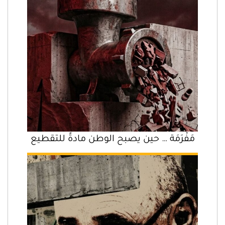
مَفْرَمَة … حين يصبح الوطن مادةً للتقطيع