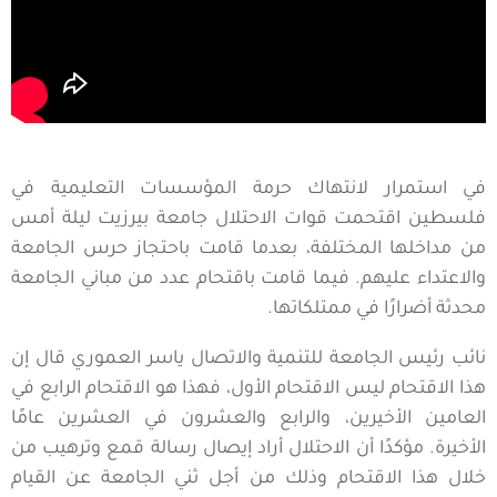
في استمرار لانتهاك حرمة المؤسسات التعليمية في
فلسطين اقتحمت قوات الاحتلال جامعة بيرزيت ليلة أمس
من مداخلها المختلفة، بعدما قامت باحتجاز حرس الجامعة
والاعتداء عليهم. فيما قامت باقتحام عدد من مباني الجامعة
محدثة أضرارًا في ممتلكاتها.
نائب رئيس الجامعة للتنمية والاتصال ياسر العموري قال إن
هذا الاقتحام ليس الاقتحام الأول، فهذا هو الاقتحام الرابع في
العامين الأخيرين، والرابع والعشرون في العشرين عامًا
الأخيرة. مؤكدًا أن الاحتلال أراد إيصال رسالة قمع وترهيب من
خلال هذا الاقتحام وذلك من أجل ثني الجامعة عن القيام