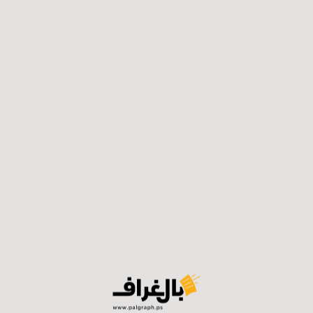
وأفاد بأنهم قرروا الاستمرار في هذا المحت
 التواصل
ف على مدار الخمس سنوات ففي البداية كانوا يوثقون الأماكن 
ة مواقع التواصل الاجتماعي ولإيصال الرسالة بشكل أفضل ولل
ه الناس للفيديوهات القصيرة فبدأو بإنتاجها وهو ما ساعدهم في 
رًا امتد لأربعة سنوات من العمل المتواصل لغاية الوصول لهذه ا
 عمره تسع سنوات فقط وشقيقه اثني عشر عامًا وبأدوات بسي
علموا وتطوروا من هذه المبادرة.
 بناء شخصياتهم وبناء نظرة مختلفة عن الوطن غير تلك التي يتع
يش وترى أماكن عيش الأهالي الذين كانوا يعيشون بها وتهجروا