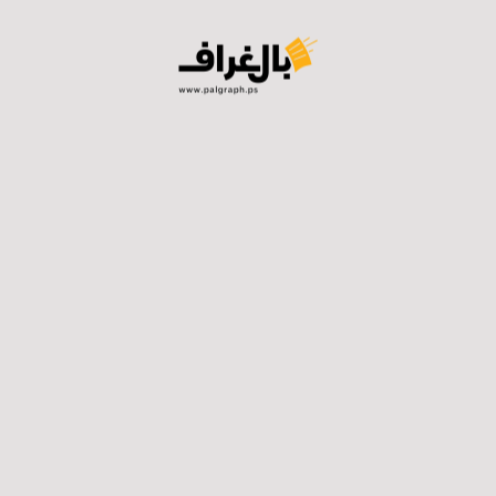
فيسبوك
توتير
لينكدان
واتساب
تيلجرام
ايميل
طباعة
المنشورات ذات الصلة ...