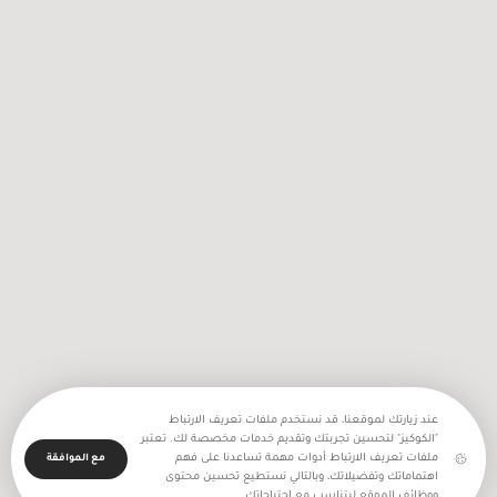
2256 اعتداء نفذه جيش الاحتلال
والمستعمرون في شهر تموز المنصرم
عند زيارتك لموقعنا، قد نستخدم ملفات تعريف الارتباط
"الكوكيز" لتحسين تجربتك وتقديم خدمات مخصصة لك. تعتبر
ملفات تعريف الارتباط أدوات مهمة تساعدنا على فهم
مع الموافقة
اهتماماتك وتفضيلاتك، وبالتالي نستطيع تحسين محتوى
ووظائف الموقع ليتناسب مع احتياجاتك