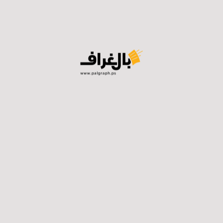
من خلال أوامر وضع اليد والاستملاك، مبينًا أن سلطات
الاحتلال أصدرت ما مجموعه 8 أوامر وضع اليد لأغراض
عسكرية استولت من خلالها على مساحة 21.5 دونمًا.
وأضاف شعبان أن سلطات الاحتلال ثبتت إجراءات مصادرة
الموقع الأثري في سبسطية من خلال أمر استملاك عسكري
حمل الرقم 26/1 يقضي بمصادرة ما مجموعه 2000.068
دونمًا من الموقع الأثري في أكبر عملية استيلاء أثري شهدتها
الأراضي الفلسطينية.
سلطات الاحتلال وخلال الشهر المنصرم نفذت 72 عملية
هدم طالت 122 منشأة، بينها 56 منزلاً مأهولاً، و9منازل غير
مأهولة، و34 منشأة زراعية و18 مصدر رزق، تركزت في
محافظات القدس بـ 46 منشأة ومحافظة الخليل بـ 38
منشأة ثم محافظة طوباس بهدم 9 منشآت وجنين بـ
منشآت وغيرها.