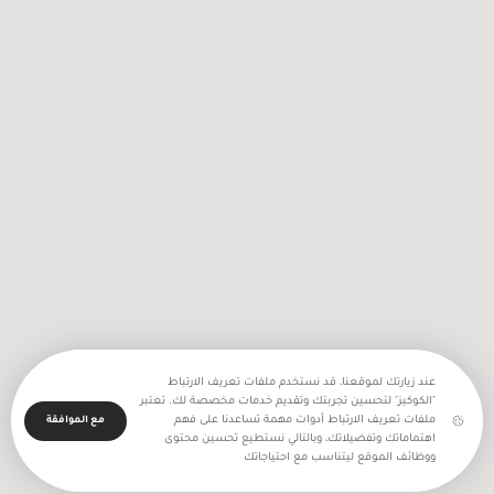
2256 اعتداء نفذه جيش الاحتلال
والمستعمرون في شهر تموز المنصرم
عند زيارتك لموقعنا، قد نستخدم ملفات تعريف الارتباط
"الكوكيز" لتحسين تجربتك وتقديم خدمات مخصصة لك. تعتبر
ملفات تعريف الارتباط أدوات مهمة تساعدنا على فهم
مع الموافقة
اهتماماتك وتفضيلاتك، وبالتالي نستطيع تحسين محتوى
ووظائف الموقع ليتناسب مع احتياجاتك