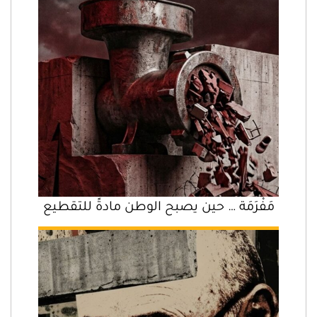
مَفْرَمَة … حين يصبح الوطن مادةً للتقطيع