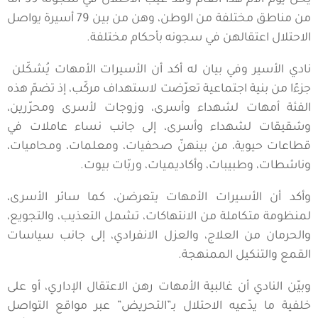
يحل يوم الأم هذا العام وقد غيّب الاحتلال في سجونه 39 أمًا
من مناطق مختلفة من الوطن، وهن من بين 79 أسيرة يواصل
الاحتلال اعتقالهن في سجونه بأحكام مختلفة.
نادي الأسير وفي بيان له أكد أن الأسيرات الأمهات يُشكّلن
جزءًا من بنية اجتماعية تعرّضت لاستهداف مركّب، إذ تضمّ هذه
الفئة أمهات لشهداء وأسرى، وزوجات لأسرى ومحرّرين،
وشقيقات لشهداء وأسرى، إلى جانب نساء عاملات في
قطاعات حيوية، من بينهنّ صحفيات، ومعلمات، ومحاميات،
وناشطات، وطبيبات، وأكاديميات، وربّات بيوت.
وأكد أن الأسيرات الأمهات يتعرضن، كما سائر الأسرى،
لمنظومة متكاملة من الانتهاكات، تشمل التعذيب، والتجويع،
والحرمان من العلاج، والعزل الانفرادي، إلى جانب سياسات
القمع والتنكيل الممنهجة.
وبيّن النادي أن غالبية الأمهات رهن الاعتقال الإداري، أو على
خلفية ما يدّعيه الاحتلال بـ”التحريض” عبر مواقع التواصل