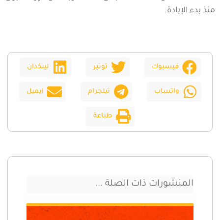
منذ بدء الإبادة.
فيسبوك
توتير
لينكدان
واتساب
تيلجرام
ايميل
طباعة
المنشورات ذات الصلة ...