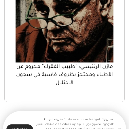
مازن الرنتيسي: “طبيب الفقراء” محروم من
الأطباء ومحتجز بظروف قاسية في سجون
الاحتلال
عند زيارتك لموقعنا، قد نستخدم ملفات تعريف الارتباط
"الكوكيز" لتحسين تجربتك وتقديم خدمات مخصصة لك. تعتبر