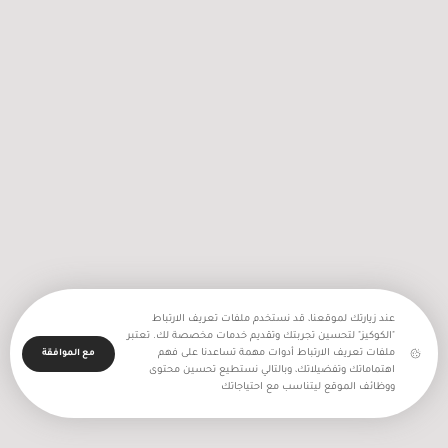
مازن الرنتيسي: “طبيب الفقراء” محروم من
الأطباء ومحتجز بظروف قاسية في سجون
الاحتلال
عند زيارتك لموقعنا، قد نستخدم ملفات تعريف الارتباط
"الكوكيز" لتحسين تجربتك وتقديم خدمات مخصصة لك. تعتبر
ملفات تعريف الارتباط أدوات مهمة تساعدنا على فهم
مع الموافقة
اهتماماتك وتفضيلاتك، وبالتالي نستطيع تحسين محتوى
ووظائف الموقع ليتناسب مع احتياجاتك