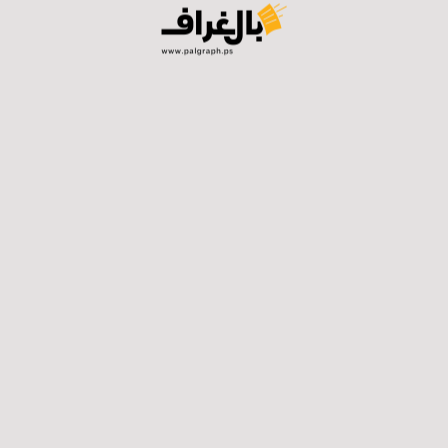
وأضاف أن رئيس الفيفا أخطأ عندما بنى بعض مواقفه على
رسائل غير واقعية صدرت عن نائب رئيس الاتحاد الإسرائيلي
لكرة القدم، معتقدًا أنها يمكن أن تؤسس لصورة مختلفة عن
الواقع.
وتابع: “في المقابل، كان تعاطي الهيئة العامة مع القضية
الفلسطينية إيجابيًا إلى حد كبير، ونحن سنواصل جهودنا
ومعركتنا داخل المؤسسات الرياضية الدولية، وآمل أن نرى
فلسطين حاضرة في كأس العالم المقبل.”
ولفت إلى مواجهة إسرائيل رفضًا متزايدًا في الساحات
الرياضية، “نتيجة لسياساتها وجرائمها بحق الشعب
الفلسطيني عمومًا، وبحق الرياضة الفلسطينية على وجه
الخصوص”.