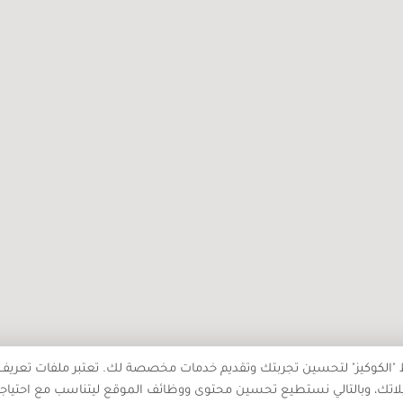
التسوّق من “الكنبة” أفقدنا متعة
جداد
التجربة
والمس
جميع حقوق النشر محفوظة - بالغراف © 2025
ط "الكوكيز" لتحسين تجربتك وتقديم خدمات مخصصة لك. تعتبر ملفات تعريف 
اتك، وبالتالي نستطيع تحسين محتوى ووظائف الموقع ليتناسب مع احتياج