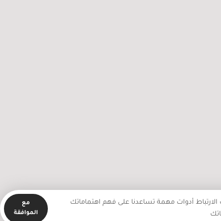
2256 اعتداء نفذه جيش الاحتلال
تعمرون في شهر تموز المنصرم
الارتباط أدوات مهمة تساعدنا على فهم اهتماماتك
مع
الموافقة
اتك