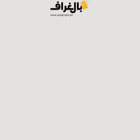
تحالف الجبهة والتغيير (6) مقاعد، والقائم
اطي لم يجتازوا نسبة الحسم.
ابات القادمة منفردين، وثلاثة مقاعد أقل لو كان نفتالي بنت على رأس ا
غير قلقون، و8% لا رأي لهم.
استطلاع معاريف أجري بين 17-18 حزيرا