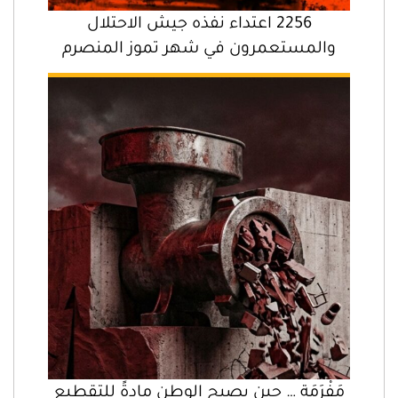
2256 اعتداء نفذه جيش الاحتلال
والمستعمرون في شهر تموز المنصرم
مَفْرَمَة … حين يصبح الوطن مادةً للتقطيع