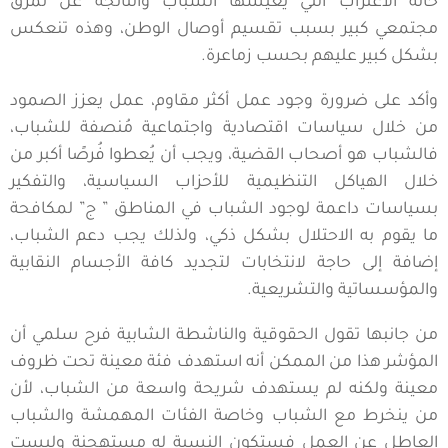
حالة الاغتراب التي يعيشها الشباب والناتجة عن تمزق
مجتمعي كبير بسبب تقسيم أوصال الوطن، وهذه تنعكس
بشكل كبير عليهم بحسب زماعرة.
وأكد على ضرورة وجود عمل أكثر مقاوم، عمل يعزز الصمود
من خلال سياسات اقتصادية واجتماعية مُنصفة للشباب،
فالشباب هو أصحاب القضية، ويجب أن يُعطوا فُرصًا أكبر من
خلال الهياكل التنظيمية للأحزاب السياسية، والتفكير
بسياسات داعمة لوجود الشباب في المناطق ” ج” لمكافحة
ما يقوم به الاحتلال بشكل ذكي، ولذلك يجب دعم الشباب،
إضافة إلى حاجة لانتخابات لتجديد كافة الأجسام النقابية
والمؤسساتية والتشريعية.
من جانبها تقول الحقوقية والناشطة الشابية فرح سلمي أن
المؤشر هذا من الممكن أنه استهدف فئة معينة تحت ظروف
معينة ولكنه لم يستهدف شريحة واسعة من الشباب، لأن
من ينخرط مع الشباب وخاصة الفئات المهمشة والشباب
العاطل عن العمل فستكون النسبة له مستهجنة وليست