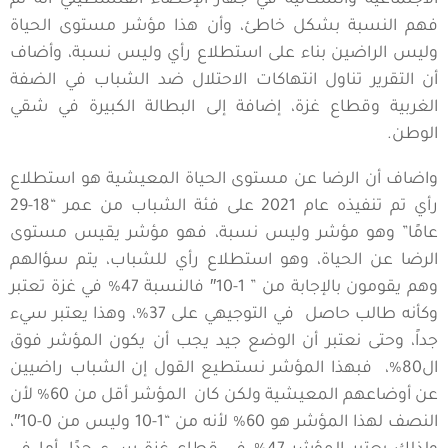
الاجتماعية والسكانية في جهاز الإحصاء الفلسطيني أنه تم
فهم النسبة بشكل خاطئ، وأن هذا مؤشر مستوى الحياة
وليس الراضين بناء على استطلاع رأي وليس نسبة، وأضاف
أن التقرير تناول انتهاكات الاحتلال ضد الشباب في الضفة
الغربية وقطاع غزة، إضافة إلى البطالة الكبيرة في شقي
الوطن.
واضاف أن الرضا عن مستوى الحياة المعيشية هو استطلاع
رأي تم تنفيذه عام 2021 على فئة الشباب من عمر “18-29
عامًا” وهو مؤشر وليس نسبة، فهو مؤشر يقيس مستوى
الرضا عن الحياة، وهو استطلاع رأي للشباب، يتم سؤالهم
وهم يقومون بالإجابة من ” 1-10″ فالنسبة 47% في غزة تعتبر
وكأنه طالب حاصل في التوجيهي على 37%، وهذا يعتبر سيء
جداً، وحتى نعتبر أن الوضع جيد يجب أن يكون المؤشر فوق
ال80%، فبهذا المؤشر نستطيع القول إن الشباب راضيين
عن أوضاعهم المعيشية ولكن كان المؤشر أقل من 60% لأن
النصف لهذا المؤشر هو 60% لأنه من “1-10 وليس من 0-10″،