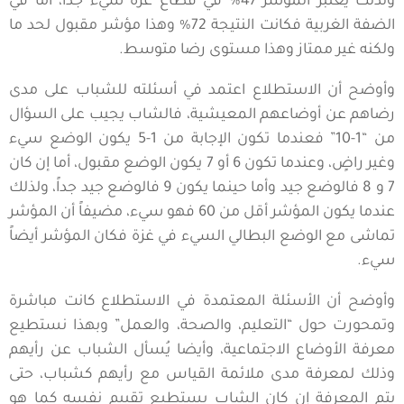
ولذلك يعتبر المؤشر 47% في قطاع غزة سيء جدًا، أما في
الضفة الغربية فكانت النتيجة 72% وهذا مؤشر مقبول لحد ما
ولكنه غير ممتاز وهذا مستوى رضا متوسط.
وأوضح أن الاستطلاع اعتمد في أسئلته للشباب على مدى
رضاهم عن أوضاعهم المعيشية، فالشاب يجيب على السؤال
من “1-10” فعندما تكون الإجابة من 1-5 يكون الوضع سيء
وغير راضٍ، وعندما تكون 6 أو 7 يكون الوضع مقبول، أما إن كان
7 و 8 فالوضع جيد وأما حينما يكون 9 فالوضع جيد جداً، ولذلك
عندما يكون المؤشر أقل من 60 فهو سيء، مضيفاً أن المؤشر
تماشى مع الوضع البطالي السيء في غزة فكان المؤشر أيضاً
سيء.
وأوضح أن الأسئلة المعتمدة في الاستطلاع كانت مباشرة
وتمحورت حول “التعليم، والصحة، والعمل” وبهذا نستطيع
معرفة الأوضاع الاجتماعية، وأيضا يُسأل الشباب عن رأيهم
وذلك لمعرفة مدى ملائمة القياس مع رأيهم كشباب، حتى
يتم المعرفة إن كان الشاب يستطيع تقييم نفسه كما هو