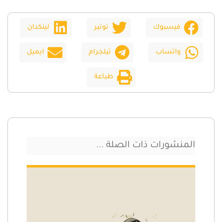
فيسبوك
توتير
لينكدان
واتساب
تيلجرام
ايميل
طباعة
المنشورات ذات الصلة ...