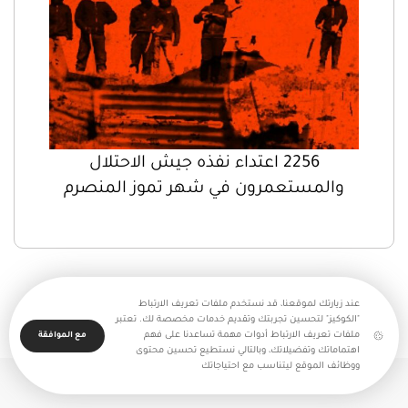
2256 اعتداء نفذه جيش الاحتلال
والمستعمرون في شهر تموز المنصرم
عند زيارتك لموقعنا، قد نستخدم ملفات تعريف الارتباط
"الكوكيز" لتحسين تجربتك وتقديم خدمات مخصصة لك. تعتبر
ملفات تعريف الارتباط أدوات مهمة تساعدنا على فهم
مع الموافقة
اهتماماتك وتفضيلاتك، وبالتالي نستطيع تحسين محتوى
ووظائف الموقع ليتناسب مع احتياجاتك