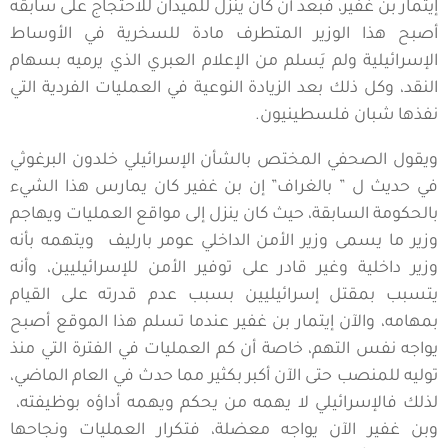
إيتمار بن غفير، فبعد أن كان ينزل للميدان للاحتجاج على سابقه
أصبح هذا الوزير المتطرف مادة للسخرية في الأوساط
الإسرائيلية ولم يَسلم من الإعلام العبري الذي يرميه بسهام
النقد، وكل ذلك بعد الزيادة النوعية في العمليات الفردية التي
نفذها شبان فلسطينيون.
ويقول الصحفي المختص بالشأن الإسرائيلي خلدون البرغوثي
في حديث ل ” بالغراف” إن بن غفير كان يمارس هذا الشيء
بالحكومة السابقة، حيث كان ينزل إلى مواقع العمليات ويهاجم
وزير ما يسمى وزير الأمن الداخلي عومر بارليف ويتهمه بأنه
وزير داخلية وغير قادر على توفير الأمن للإسرائيليين، وأنه
يتسبب بمقتل إسرائيليين بسبب عدم قدرته على القيام
بمهامه، والآن إيتمار بن غفير عندما تسلم هذا الموقع أصبح
يواجه نفس التهم، خاصة أن كم العمليات في الفترة التي منذ
توليه للمنصب حتى الآن أكبر بكثير مما حدث في العام الماضي،
لذلك فالإسرائيلي لا يهمه من يحكم ويهمه أداؤه بوظيفته،
وبن غفير الآن يواجه معضلة، فتكرار العمليات ونجاحها