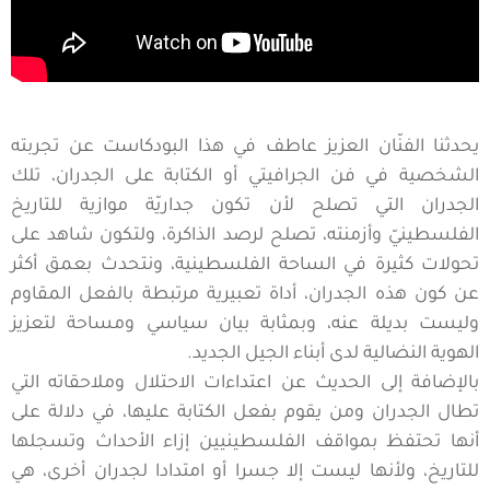
يحدثنا الفنّان العزيز عاطف في هذا البودكاست عن تجربته
الشخصية في فن الجرافيتي أو الكتابة على الجدران، تلك
الجدران التي تصلح لأن تكون جداريّة موازية للتاريخ
الفلسطينيّ وأزمنته، تصلح لرصد الذاكرة، ولتكون شاهد على
تحولات كثيرة في الساحة الفلسطينية، ونتحدث بعمق أكثر
عن كون هذه الجدران، أداة تعبيرية مرتبطة بالفعل المقاوم
وليست بديلة عنه، وبمثابة بيان سياسي ومساحة لتعزيز
الهوية النضالية لدى أبناء الجيل الجديد.
بالإضافة إلى الحديث عن اعتداءات الاحتلال وملاحقاته التي
تطال الجدران ومن يقوم بفعل الكتابة عليها، في دلالة على
أنها تحتفظ بمواقف الفلسطينيين إزاء الأحداث وتسجلها
للتاريخ، ولأنها ليست إلا جسرا أو امتدادا لجدران أخرى، هي