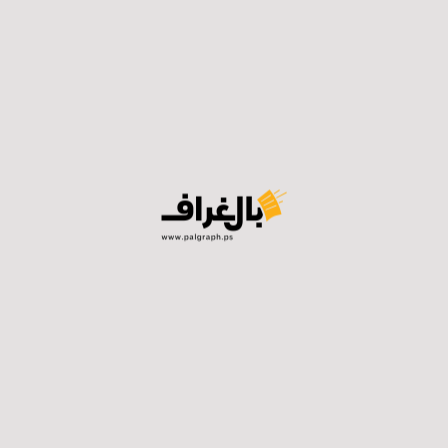
ستوى التوتر بين نتنياهو وبايدن، وهو أيضاً سلاح لأعداء نتني
نياهو أنه الوحيد من السياسيين الإسرائيليين الذين لديهم القدر
إرسال الوفد إلا أن أمريكا أصرت ولم تستخدم الفيتو ضد القرار ف
العبري عصمت منصور وأفاد منصور بأن القرار صياغته عامة وغير 
ت البند السابع الذي هو مُلزِم، فهو قرار له قيمته ولكن قيم
ه وهذا واضح والولايات المتحدة لن تضغط من أجل تنفيذه وهذا يظه
قة وهدنة بين الطرفين
مريكي بين منصور إن هذا التصويت وقع كالصدمة على رؤوس الإسر
ا “السلاح، والغطاء الديبلوماسي، والدعم المالي”، وعندما تمرر