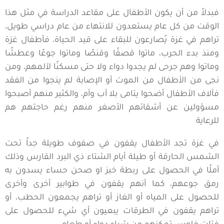
فبدلاً من أن يكون الأطفال على مقاعد الدراسة في مثل هذا
الوقت من كل عام يستعدون للانتهاء من عام دراسي طويل،
تراهم في غزة يُصارعون للبقاء على قيد الحياة، فأطفال غزة
ومنذ بدء الحرب، ماتوا قصفًا وقنصًا وماتوا جوعًا وعطشًا
وماتوا وهم جرحى لم يجدوا دواء ولا حتى مسكنًا لآلمهم، ومن
نجى من الأطفال من الموت أو الإصابة لم ينجوا من الفقد
فآلاف الأطفال أضحوا يتامى بلا أب وأم، والكثير منهم أصبحوا
مسؤولين عن أشقائهم الأصغر منهم رغم حاجتهم هم
للرعاية
في غزة تجد الأطفال يقفون في صفوف طويلة جداً تحت
الشمس الحارقة أو طيلة أيام الشتاء ذي البرد القارس وذلك
أملًا في الحصول على ربطة خبز او صحن حساء يسدون به
رمق جوعهم، كما أنهم يقفون في طوابير أخرى وأخرى
للحصول على المياه أو الغاز أو تراهم يجمعون الحطب، أو
تراهم يقفون في الطرقات يبعيون أي شيء للحصول على