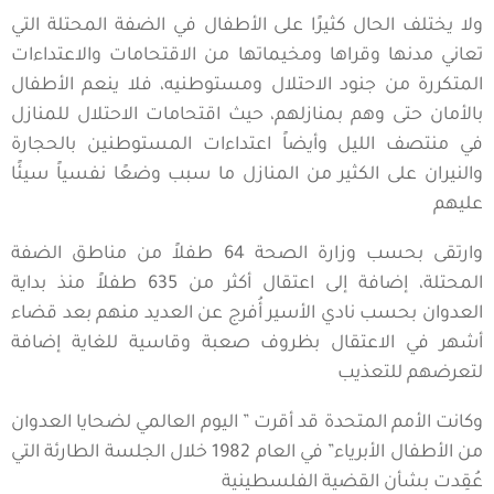
ولا يختلف الحال كثيرًا على الأطفال في الضفة المحتلة التي
تعاني مدنها وقراها ومخيماتها من الاقتحامات والاعتداءات
المتكررة من جنود الاحتلال ومستوطنيه، فلا ينعم الأطفال
بالأمان حتى وهم بمنازلهم، حيث اقتحامات الاحتلال للمنازل
في منتصف الليل وأيضاً اعتداءات المستوطنين بالحجارة
والنيران على الكثير من المنازل ما سبب وضعًا نفسياً سيئًا
عليهم
وارتقى بحسب وزارة الصحة 64 طفلاً من مناطق الضفة
المحتلة، إضافة إلى اعتقال أكثر من 635 طفلاً منذ بداية
العدوان بحسب نادي الأسير أُفرج عن العديد منهم بعد قضاء
أشهر في الاعتقال بظروف صعبة وقاسية للغاية إضافة
لتعرضهم للتعذيب
وكانت الأمم المتحدة قد أقرت ” اليوم العالمي لضحايا العدوان
من الأطفال الأبرياء” في العام 1982 خلال الجلسة الطارئة التي
عُقِدت بشأن القضية الفلسطينية