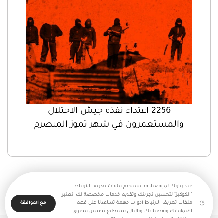
2256 اعتداء نفذه جيش الاحتلال
والمستعمرون في شهر تموز المنصرم
عند زيارتك لموقعنا، قد نستخدم ملفات تعريف الارتباط
"الكوكيز" لتحسين تجربتك وتقديم خدمات مخصصة لك. تعتبر
ملفات تعريف الارتباط أدوات مهمة تساعدنا على فهم
مع الموافقة
اهتماماتك وتفضيلاتك، وبالتالي نستطيع تحسين محتوى