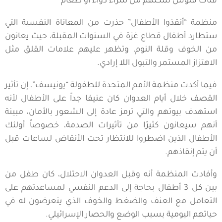
فتات فلوس تمكنهم من شراء دواء أو طعام
منظمة “أنقذوا الأطفال” حذرت من المعاناة النفسية التي
ستطارد أطفال قطاع غزة في السنوات المقبلة، حيث يعانون
من الخوف وقلة النوم، وتظهر عليهم علامات القلق مثل
الاهتزاز المستمر والتبول اللا إرادي.
فيما أكدت منظمة الأمم المتحدة للطفولة “يونيسف”، إن تأثير
القصف خلال أيام العدوان كان عنيفا جداً على الأطفال لأنه
استهدف بيوتهم والتي ترمز عادة إلى الشعور بالأمان، مبينة
أنهم سيعانون كثيرًا من تأثيرات الصدمة، خصوصاً أولئك
الأطفال الذين اضطروا للانتظار تحت الأنقاض لساعات قبل
أن يتم إنقاذهم.
وأفادت المنظمة أنه وقبل العدوان الاحتلال، كان طفل من
بين كل 3 أطفال بحاجة إلى الدعم النفسي لمساعدتهم على
التعامل مع العنف والضغط والخوف الذي يتعرضون له في
حياتهم اليومية بسبب الوضع والحصار الإسرائيلي.