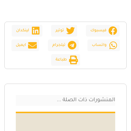
فيسبوك
توتير
لينكدان
واتساب
تيلجرام
ايميل
طباعة
المنشورات ذات الصلة ...