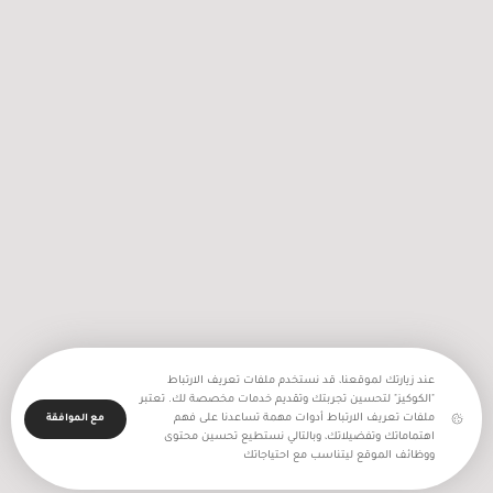
"بيجاس" بقيمة 210 ملايين يورو، إضافة إلى دعم مرتقب من
البنك الدولي في أيلول ...
قراءة المزيد
عند زيارتك لموقعنا، قد نستخدم ملفات تعريف الارتباط
"الكوكيز" لتحسين تجربتك وتقديم خدمات مخصصة لك. تعتبر
ملفات تعريف الارتباط أدوات مهمة تساعدنا على فهم
مع الموافقة
اهتماماتك وتفضيلاتك، وبالتالي نستطيع تحسين محتوى
ووظائف الموقع ليتناسب مع احتياجاتك