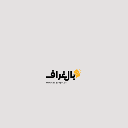
دفعة موظفي السلطة أقل من
خط الفقر.. استياء واسع
وتخوفات من القادم
20/04/2026
وتوقع عفانة بأن تكون حدة الأزمة أقل نسبيًا وفيها نوع من
المرونة في شهر حزيران، مع وصول دعم أوروبي ضمن برنامج