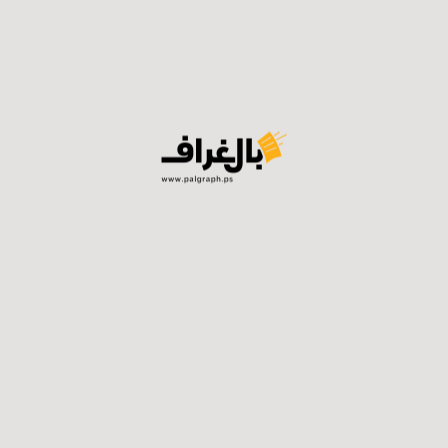
يسية تفوق قدرة المولدات، فإنهم عملوا على دمج عدة أقسا
سيل الكلى بعد أن تم التنسيق للمرضى مع وزارة الصحة والمحا
لطبية في نابلس لحين الانتهاء من الأزمة الحالية
 ثلاثة أيام وسط عرقلة لعمل الطواقم الطبية، فقد قامت قوات الاح
 لها بالدخول للمخيم وفق ما قالته جمعية الهلال الأحمر، إض
النار على مجموعة من الصحفيين بالأمس خلال محاولتهم تغطية
عددًا من الأهالي على النزوح من منازلهم من الحي الشرقي لمدينة
، مع استمرار الاحتلال في مداهمة المنازل وتدميرها واعتقال ع
 في المدينة والمخيم ما أدى لانقطاع التيار الكهربائي والمياه 
قب تدمير شبكات الاتصالات والكهرباء والمياه