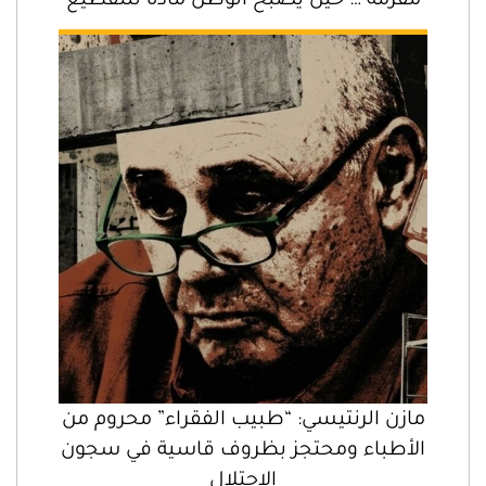
مَفْرَمَة … حين يصبح الوطن مادةً للتقطيع
مازن الرنتيسي: “طبيب الفقراء” محروم من
الأطباء ومحتجز بظروف قاسية في سجون
الاحتلال