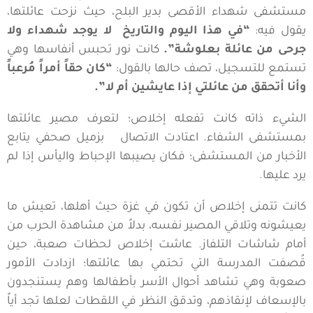
مستشفى شهداء الأقصى بدير البلح، حيث نزحت عائلتها،
يقول فيه:
“في هذا اليوم والتاريخ لا يوجد شهداء ولا
جرحى من عائلة بعلوشة”.
كانت نور تحبس أنفاسها وهي
تستمع للتسجيل، تصف حالها بالقول:
“كان حقاً أمراً مُرعباً
وأنا أتحقق من عائلتي إذا عايشين أم لا”.
الشيء ذاته كانت تفعله إخلاص؛ لتعرف مصير عائلتها
بمستشفى الشفاء. اعتادت الاتصال بزميل صحفي يتابع
الأخبار من المستشفى؛ فكان يصيبها الإحباط واليأس إذا لم
يرد عليها.
كانت تتمنى إخلاص أن تكون في غزة حيث أهلها، تعيش ما
يعيشونه وتلاقي المصير نفسه، بدلاً من مشاهدة الحرب من
أمام شاشات التلفاز. عاشت إخلاص لحظات صعبة، حين
قُصفت المدرسة التي تحتمي بها عائلتها؛ ازدادت الأمور
صعوبة وهي تشاهد أحوال الأسر بأطفالها وهم يستنجدون
بالإسعاف لإنقاذهم، وتدقق النظر في اللقطات لعلها تجد أياً