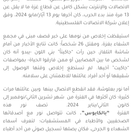
الاتصالات والإنترنت بشكل كامل عن قطاع غزة ما لا يقل عن
13 مرة منذ بدء الحرب، كان آخرها يوم 13 أيّار/مايو 2024، وفق
إعلان شركة الاتصالات الفلسطينية.
استيقظت إخلاص من نومها على خبر قصف مبنى في مجمع
الشفاء بغزة، ومقتل 26 شخصاً؛ كانت تتابع الأخبار من أمام
شاشة التلفاز، حين رأت “جاكيتاً” بني اللون -يبدو أنه كان
لشخص ما بين المصابين أو ممن فارقوا الحياة- بمواصفات
“جاكيت” أخيها. لم تستطع إخلاص وقتها الوصول إلى
شقيقها أو أحد أفراد عائلتها للاطمئنان على سلامته.
أما نور بعلوشة، فقد انقطع الاتصال بينها وبين عائلتها مرات
كثيرة؛ كان أكثرها في الفترة من شهر تشرين الثاني/نوفمبر إلى
كانون الثاني/يناير 2024. تصف نور هذه
الفترة
“بالكابوس”.
كانت تتواصل نور مع أصدقائها
الصحفيين والأطباء في المستشفيات؛ لتعرف أسماء
الشهداء و الجرحى، فكان يصلها تسجيل صوتي من أحد أطباء