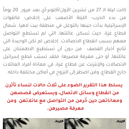
كانت ليلة الـ 27 من تشرين الأول/أكتوبر-أي بعد مرور 20 يوماً
من بدء الحرب- الليلة الأصعب على إخلاص؛ فالقوات
الإسرائيلية بدأت حينها بالتوغل في منطقة بيت لاهيا، شمال
قطاع غزة، حيث تسكن عائلتها، التي لم تستطع التواصل
معهم بسبب انقطاع الاتصالات. إخلاص لم تكن الوحيدة التي
تتابع أخبار القصف من دون أن تستطيع الاطمئنان على
عائلتها، أو حتى معرفة مصيرها؛ فلقد تسبّب قطع إسرائيل
الاتصالات والإنترنت عن قطاع غزة، في معاناة أفراد العائلات
خارج القطاع، ومَن اضطر إلى النزوح في أماكن مختلفة داخله.
يسلط هذا التقرير الضوء على ثلاث حالات لنساء تأثرن
من انقطاع وسائل الاتصال، ويستعرض قصصهن
ومعاناتهن حين حُرمن من التواصل مع عائلاتهن ومن
معرفة مصيرهن.