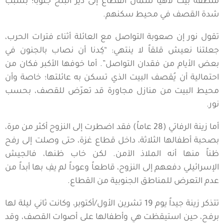
منطقة بيت لاهيا شمال القطاع إلى دير البلح جنوباً؛ بسبب
شدة القصف في محيط سكنهم.
تقول نور إن صعوبة التواصل مع العائلة أثناء فترات الحرب،
جعلتنا نعيش قلقاً لا ينتهي: “كِدنا أن نصاب بالجنون في
بعض الأيام من فقدان التواصل”. أما خوفها الأكبر فكان من
احتمالية أن يُقصف البيت الذي تسكن به عائلتها؛ خاصة وأن
محيط البيت من منازل مجاورة قد تعرّض للقصف، بحسب
نور.
أما زينة الرفاتي (28 عاماً) فقد اضطرت إلى النزوح أكثر من مرة،
بصحبة أطفالها الثلاثة، داخل قطاع غزة، حتى وصلت إلى رفح
ظناً منها أنه الملاذ الآمن. لكن خاب ظنها، فالجيش
الإسرائيلي دفعهم إلى النزوح، قاطعاً وعوداً لم يفِ بها أبداً من
عدم التعرض للمناطق الجنوبية من القطاع.
تتذكر زينة جيداً يوم 19 تشرين الأول/أكتوبر، وكانت ثاني ليلة لها
برفح، حين استيقظت هي وأطفالها على أصوات القصف، وقد