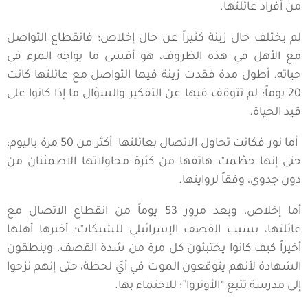
من أفراد عائلتها.
لم يختلف حال زينة كثيراً عن حال إخلاص؛ فانقطاع التواصل
مع الأهل في هذه الظروف، هو أقسى ما يواجه المرء في
حياته. أطول مدة فقدت زينة فيها التواصل مع عائلتها كانت
20 يوماً؛ لم تتوقف فيها عن التفكير والسؤال ما إذا كانوا على
قيد الحياة.
أما نور فكانت تحاول الاتصال بعائلتها أكثر من 50 مرة باليوم؛
حتى إنها حطّمت هاتفها من كثرة محاولاتها الاطمئنان من
دون جدوى، وفقاً لروايتها.
أما إخلاص، وبعد مرور 53 يوماً من انقطاع الاتصال مع
عائلتها، بسبب القصف الإسرائيلي للشبكات؛ أخبرها أهلها
أخيراً كيف كانوا يختبئون كل مرة من شدة القصف، وينطقون
الشهادة لأنهم يتوقعون الموت في أيّ لحظة، حتى إنهم نزحوا
إلى مدرسة تتبع “الأونروا”؛ للاحتماء بها.