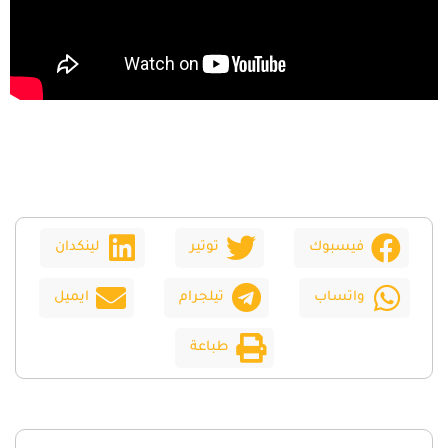
فيسبوك
توتير
لينكدان
واتساب
تيلجرام
ايميل
طباعة