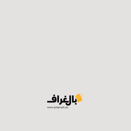
اتهم الاحتلال السنوار بالتخطيط والتنفيذ لعملية “طوفان
الأقصى” في شهر أكتوبر المنصرم، واضعًا إياه على قائمة
الاغتيالات، وفي ذات السياق فرضت أمريكا وبريطانيا عقوبات
عليه، قبل أن يعلن الاحتلال ارتقاء السنوار خلال اشتباك في
رفح أمس الخميس
فيسبوك
توتير
لينكدان
واتساب
تيلجرام
ايميل
طباعة