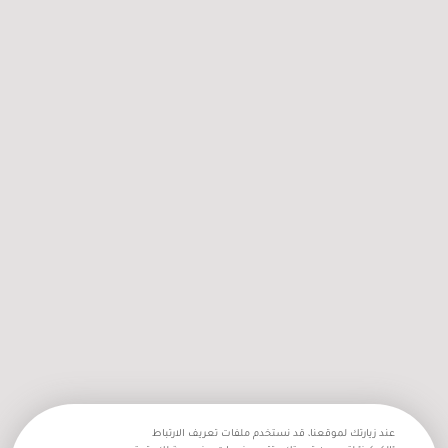
مازن الرنتيسي: “طبيب الفقراء” محروم من
الأطباء ومحتجز بظروف قاسية في سجون
الاحتلال
عند زيارتك لموقعنا، قد نستخدم ملفات تعريف الارتباط