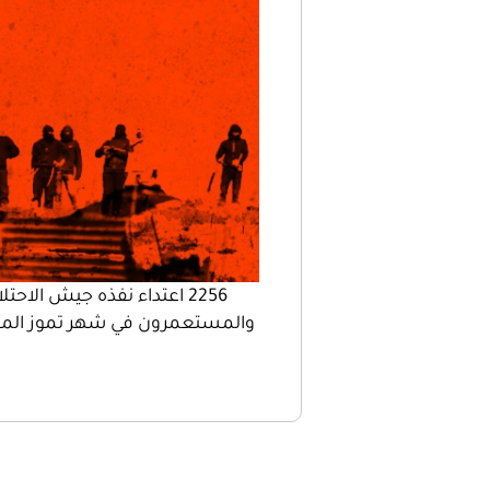
2256 اعتداء نفذه جيش الاحتل
والمستعمرون في شهر تموز الم