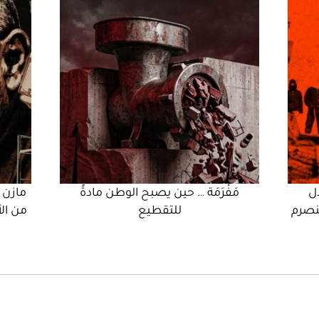
ال
مَفْرَمَة … حين يصبح الوطن مادةً
مازن 
نصرم
للتقطيع
من ال