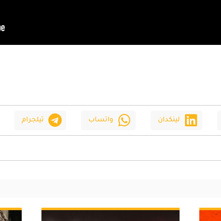
لينكدان
واتساب
تيلجرام