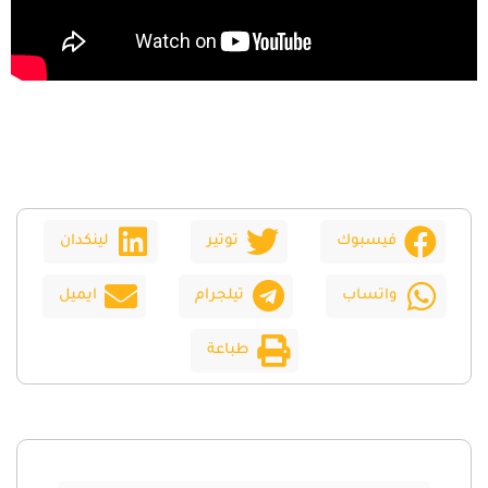
فيسبوك
توتير
لينكدان
واتساب
تيلجرام
ايميل
طباعة