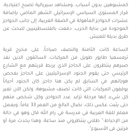
كمشبوهين بدون أسباب، ومشاهد سيريالية تصبح اعتيادية،
قرار المستوى السياسي الإسرائيلي الشهر الماضي بإضافة
عشرات الحواجز المأهولة في الضفة الغربية، إلى جانب الحواجز
الموجودة من بداية الحرب، دفعت بالفلسطينيين للبحث عن
طرق بديلة للعيش.
الساعة كانت الثامنة والنصف صباحاً، على مخرج قرية
ترمسعيا طابور طويل من المركبات، السائقون الذين نفذ
صبرهم ينتظرون على الحاجز الذي يربط قريتهم مع الشارع
الرئيسي حتى يقوم الجنود الإسرائيليين على الحاجز بفحص
هوياتهم، في السابق لم يكن هنا حاجز، كان الجنود أحياناً
يوقفون المركبات التي كانت تصنف مشبوهة، ولكن الآن تغير
كل شيء، إنها مرحلة تزايد عدد الحواجز، وكل شخص متهم
حتى يثبت عكس ذلك، نضال البالغ من العمر 33 عاماً، ويعمل
معلم للغة العربية في مدرسة في رام الله قال وهو في حالة
من الإحباط:” طلابي ينتظروني منذ ساعة، وهذا يحدث مرة أو
مرتين في الأسبوع”.