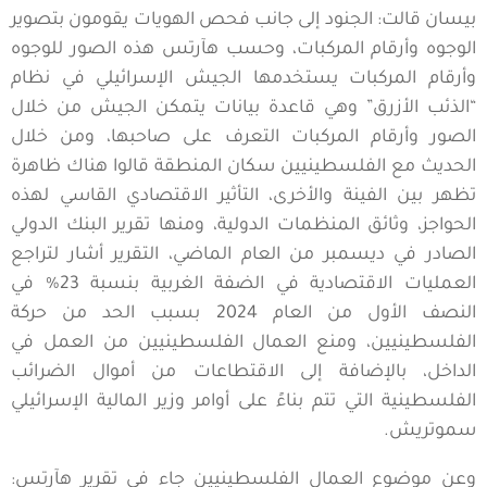
بيسان قالت: الجنود إلى جانب فحص الهويات يقومون بتصوير
الوجوه وأرقام المركبات، وحسب هآرتس هذه الصور للوجوه
وأرقام المركبات يستخدمها الجيش الإسرائيلي في نظام
“الذئب الأزرق” وهي قاعدة بيانات يتمكن الجيش من خلال
الصور وأرقام المركبات التعرف على صاحبها، ومن خلال
الحديث مع الفلسطينيين سكان المنطقة قالوا هناك ظاهرة
تظهر بين الفينة والأخرى، التأثير الاقتصادي القاسي لهذه
الحواجز، وثائق المنظمات الدولية، ومنها تقرير البنك الدولي
الصادر في ديسمبر من العام الماضي، التقرير أشار لتراجع
العمليات الاقتصادية في الضفة الغربية بنسبة 23% في
النصف الأول من العام 2024 بسبب الحد من حركة
الفلسطينيين، ومنع العمال الفلسطينيين من العمل في
الداخل، بالإضافة إلى الاقتطاعات من أموال الضرائب
الفلسطينية التي تتم بناءً على أوامر وزير المالية الإسرائيلي
سموتريش.
وعن موضوع العمال الفلسطينيين جاء في تقرير هآرتس: