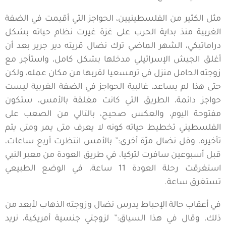
مثل الكثير من الفلسطينيين، الحواجز التي أقيمت في الضفة
الغربية منذ بداية الحرب على غزة غيرت نظام حياته بشكل
دراماتيكي، الشهر الماضي ترك نضال قريته دير جرير بعد أن
أغلق الجيش الإسرائيلي مدخلها بشكل كامل، واستأجر مع
زوجته الحامل منزل في ترمسعيا لقربها من مكان عمله، ولكن
حتى هذا لم يساعد، غالبية الحواجز في الضفة الغربية ليست
حواجز دائمة، الطريق التي كانت مغلقة بالأمس، ستكون
مفتوحة اليوم، والعكس صحيح، بالتالي من الصعب على
الفلسطيني تخطيط حياته كونه لا يعرف متى يمر ومتى يتم
تأخيره، وقل نضال مرّة أخرى:” بالأمس انتظرت أربع ساعات،
قبل أسبوعين سافرت لتركيا، في طريق العودة من معبر النبي
استغرقت رحلة العودة 11 ساعة، في الوضع الطبيعي
تستغرق ساعة.
في أعقاب حالة الإحباط يدرس نضال وزوجته الذهاب لأبعد من
ذلك، وقال في هذا السياق:” لزوجتي جنسية أمريكية، نريد