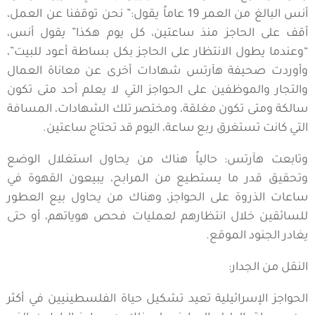
أنس البالغ من العمر 19 عاماً يقول:” نحن توقفنا عن العمل،
أقف على الحاجز منذ ساعتين، كل يوم هكذا” يقول أنس،
“وعندما يطول الانتظار على الحاجز بكل بساطة أعود للبيت”،
وأوردت صحيفة هآرتس شهادات أخرى عن معاناة العمال
والتجار والموظفين على الحواجز التي لا يعلم أحد متى تكون
سالكة ومتى تكون مغلقة، ومختصر تلك الشهادات، المسافة
التي كانت تستغرق ربع ساعة، اليوم قد تحتاج ساعتين.
وتابعت هآرتس: حالياً هناك من يحاول استغلال الوضع
وتحقيق قدر ما يستطيع من المرابح، يبيعون القهوة في
ساعات الذروة على الحواجز، وهناك من يحاول بيع العطور
للسائقين خلال انتظارهم لعمليات فحص هوياتهم، أو حتى
يغادر الجنود الموقع.
النقل من الجدار:
الحواجز الإسرائيلية تعيد تشكيل حياة الفلسطينيين في أكثر