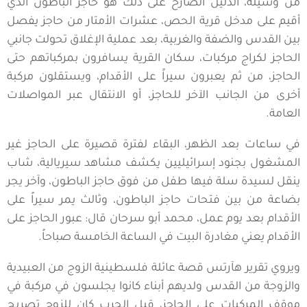
من وسيلة، الدليل الصارخ على ذلك هو حاجز الباطون الذي
أقيم على مدخل قرية الحص، عشرات الأمتار من حاجز يفصل
بين القدس والضفة والغربية، بعد عملية الإغلاق تحولت جانبي
الحاجز لكراج مركبات، سكان القرية يسافرون بمركباتهم حتى
الحاجز، من ثم يعبرون سيراً على الأقدام، ويستقلون مركبة
أخرى من الجانب الآخر للحاجز، أو الانتقال عبر المواصلات
العامة.
في ساعات بعد الظهر، البقاء لفترة قصيرة على الحاجز غير
المشغول بجنود إسرائيليين يكشف مشاهد سيريالية، شاب
ينقل لسيدة سلة فيها طفل من فوق حاجز الباطون، وآخر يجر
بضاعة من بين فتحات حاجز الباطون، وثالث يمر سيراً على
الأقدام بعد يوم عمل، محمد أبو سرحان قال: عبور الحاجز على
الأقدام يعني مغادرة البيت في الساعة الخامسة صباحاً.
ويروي تقرير هآرتس قصة عائلة فلسطينية الزوج من العبيدية
والزوجة من القدس ولديهم أبناء كانوا يجلسون في مركبة في
موقف المركبات على الحاجز، قبل الحرب كان للزوج تصريح