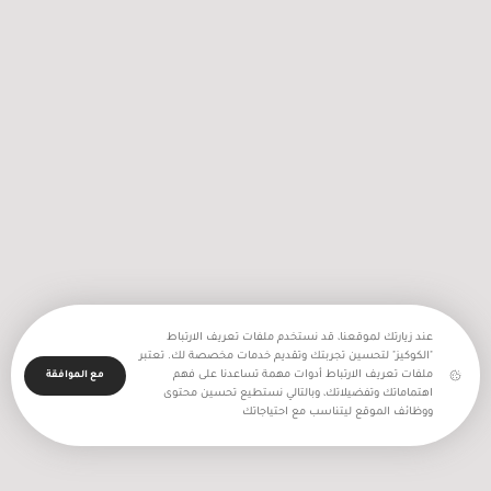
2256 اعتداء نفذه جيش الاحتلال
والمستعمرون في شهر تموز المنصرم
عند زيارتك لموقعنا، قد نستخدم ملفات تعريف الارتباط
"الكوكيز" لتحسين تجربتك وتقديم خدمات مخصصة لك. تعتبر
ملفات تعريف الارتباط أدوات مهمة تساعدنا على فهم
مع الموافقة
اهتماماتك وتفضيلاتك، وبالتالي نستطيع تحسين محتوى
ووظائف الموقع ليتناسب مع احتياجاتك