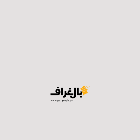
مد أبو الرب إن النقاش الذي دار خلال الجلسة الاستثنائية لمجل
ظل استمرار احتجاز أموال المقاصة من قبل الاحتلال.
ن الأحوال المساس بطبيعة عمل مؤسسات الدولة الوطنية أو وج
ا.
هذه المؤسسات هو تحدٍّ جوهري وأساسي في ظل الحرب الإسرا
رس ضغوطًا مُستمرة على المجتمع الدولي والشركاء كافة، لحث
موال الفلسطينية المحتجزة.
ن عدة دول تمارس ضغوطا على إسرائيل للإفراج عن الأموال المحت
اعة المتصاعدة في القطاع.