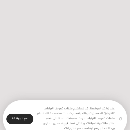
2256 اعتداء نفذه جيش الاحتلال
والمستعمرون في شهر تموز المنصرم
عند زيارتك لموقعنا، قد نستخدم ملفات تعريف الارتباط
"الكوكيز" لتحسين تجربتك وتقديم خدمات مخصصة لك. تعتبر
ملفات تعريف الارتباط أدوات مهمة تساعدنا على فهم
مع الموافقة
اهتماماتك وتفضيلاتك، وبالتالي نستطيع تحسين محتوى
ووظائف الموقع ليتناسب مع احتياجاتك