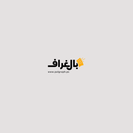
طات إعلامية منافية للتوجه العسكري لرئيس الأركان الإسرائي
ة المفاوضات التي كانت في قطر.
اهو كانت: نتنياهو قرر احتلال كامل قطاع غزة، ولديه الضوء ال
د الكبنيت لهذا الغرض، ومن لا تناسبه خطة احتلال قطاع غزة
وفي المقابل، نقل المراسل العسكري للقناة 13 أور هلر: إحاطات إعلامية من مكتب
ياء، ولا صفقة في الأفق، لهذا القرار احتلال كل قطاع غزة.
يس الأركان الإسرائيلي إيال زامير يقول إنه لن يسمح بخطوات
س الحكومة، إيال زامير عليه الالتزام بقرارات الحكومة، أو إنه يق