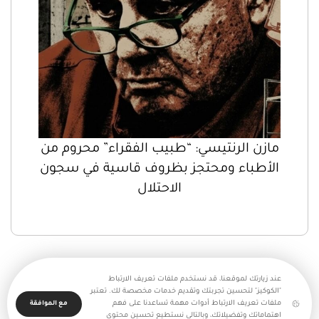
مازن الرنتيسي: “طبيب الفقراء” محروم من
الأطباء ومحتجز بظروف قاسية في سجون
الاحتلال
عند زيارتك لموقعنا، قد نستخدم ملفات تعريف الارتباط
"الكوكيز" لتحسين تجربتك وتقديم خدمات مخصصة لك. تعتبر
ملفات تعريف الارتباط أدوات مهمة تساعدنا على فهم
مع الموافقة
اهتماماتك وتفضيلاتك، وبالتالي نستطيع تحسين محتوى