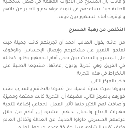
وأفادت بأن المسرح من الأدوات المهمة في صقل شخصية
الطلبة حيث يساعدهم في تنمية مواهبهم والتعبير عن ذاتهم
والوقوف أمام الجمهور دون خوف.
التخلص من رهبة المسرح
من جانبه يقول الطالب أحمد أن تجربتهم كانت جميلة حيث
تعلموا التعبير عن مشاعرهم وإيصال الإحساس والوقوف
على المسرح والحديث دون خجل أمام الجمهور وكانوا كعائلة
في الفريق وهي تجربة يودون إعادتها. مشجعا الطلبة على
الانخراط في هذه التجربة.
فخر بالمركز الثاني
بدورها عبرت سارة الصياد عن فخرها بالطاقم والمدرب عقب
فوزهم بالمركز الثاني. مضيفة أن التجربة كانت ممتعة ومميزة
وأضافت لهم الكثير منها تأثير العمل الجماعي إضافة لتنمية
مهارات الإبداع والخيال لديهم. مشيرة إلى أنهم من خلال
عرضهم المسرحي حاولوا الحديث عن العدالة وتخاذل العالم
وكيف تغيير الرشاوي من الحقيقة وعدم إخراجها للعالم