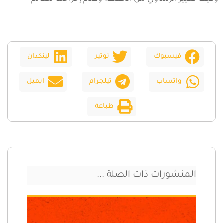
فيسبوك
توتير
لينكدان
واتساب
تيلجرام
ايميل
طباعة
المنشورات ذات الصلة ...