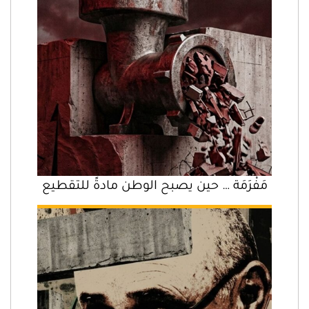
مَفْرَمَة … حين يصبح الوطن مادةً للتقطيع