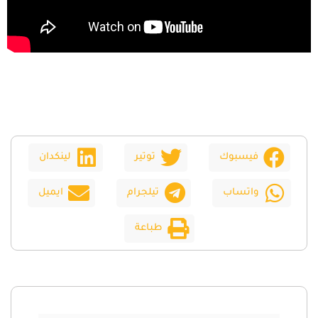
فيسبوك
توتير
لينكدان
واتساب
تيلجرام
ايميل
طباعة