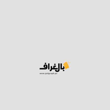
فيسبوك
توتير
لينكدان
واتساب
تيلجرام
ايميل
طباعة
المنشورات ذات الصلة ...