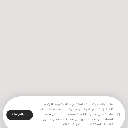
2256 اعتداء نفذه جيش الاحتلال
والمستعمرون في شهر تموز المنصرم
عند زيارتك لموقعنا، قد نستخدم ملفات تعريف الارتباط
"الكوكيز" لتحسين تجربتك وتقديم خدمات مخصصة لك. تعتبر
ملفات تعريف الارتباط أدوات مهمة تساعدنا على فهم
مع الموافقة
اهتماماتك وتفضيلاتك، وبالتالي نستطيع تحسين محتوى
ووظائف الموقع ليتناسب مع احتياجاتك