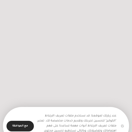
2256 اعتداء نفذه جيش الاحتلال
والمستعمرون في شهر تموز المنصرم
عند زيارتك لموقعنا، قد نستخدم ملفات تعريف الارتباط
"الكوكيز" لتحسين تجربتك وتقديم خدمات مخصصة لك. تعتبر
ملفات تعريف الارتباط أدوات مهمة تساعدنا على فهم
مع الموافقة
اهتماماتك وتفضيلاتك، وبالتالي نستطيع تحسين محتوى