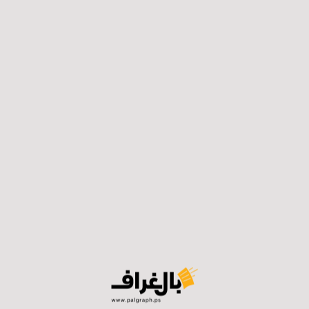
شباه الرواتب”، مشيرة إلى أن الحركة التجارية تحسنت مقارنة بالف
سن يعود إلى حركة سكان القرى والتوجه نحو المدن، إلى جانب 
لديها أطفال تجد نفسها مضطرة للشراء، ولو بحدود دنيا، خاص
ي المقابل فإن جزءًا من المتسوقين يكتفي بالتجول داخل الأ
عرفة مدى توافق الأسعار مع قدرتهم الشرائية.
شكل واضح إلى المحلات التجارية الكبيرة والمؤسسات التي تقد
رية التي تلعب دورًا حاسمًا في قرارات الشراء.
أن الحركة التجارية ما زالت أقل من المستوى المطلوب، خصوصًا
ن الماضيين خلال الحرب، لكنه لا يعكس تعافيًا حقيقيًا في القدرة