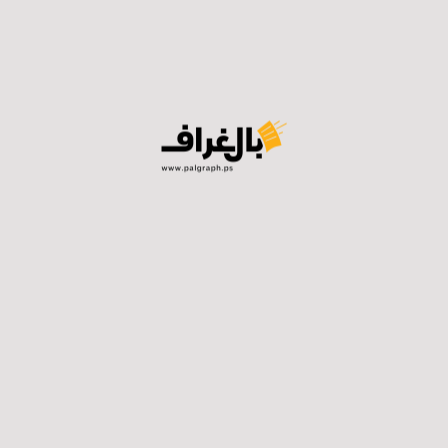
أنهم بصدد تجهيز قاعات الامتحانات بتمديدات الإنترنت،
مضيفًا أن التطبيق يعمل في الحالتين بالإنترنت وبدونه، مشيرًا
إلى أنه صحيح مطلوب أن يدخل الطلبة للقاعة والإنترنت
متوفر، ولكن إن حصل انقطاع به فالتطبيق يستمر بالعمل
دون مشاكل ويتم الانتظار لحين عودة الإنترنت وتحميل
الإجابات، مؤكدًا في الوقت نفسه بأنه سيتوفر بكل قاعة طاقم
فني متخصص لعلاج أي حالات فنية قد تطرأ خلال تقديم
الامتحان.
ولفت إلى وجود 500 قاعة منتشرة في المحافظات الشمالية،
سيتوفر بكل منها طاقم فني متخصص لعلاج أي مشكلة.
عقد امتحان “محاكاة”
وأشار مسالمة إلى أنه سيتم عقد امتحان محاكاة منتصف
الأسبوع القادم، قبل بدء الامتحانات وسيتم إبلاغ الطلبة حتى
يتعود الطلبة على صيغة الامتحان وطبيعة التطبيق وكيف