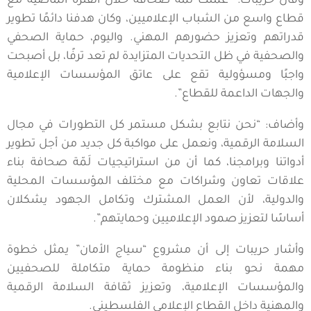
وقال حريبات: “عملت لَمّة صحافة خلال الفترة الماضية مع
قطاع واسع من الشباب الإعلاميين، وكان هدفنا دائمًا تطوير
قدراتهم وتعزيز حضورهم المهني. واليوم، حماية الصحفي
والصحفية في ظل التحديات المتزايدة لم تعد ترفًا، بل أصبحت
واجبًا ومسؤولية تقع على عاتق المؤسسات الإعلامية
والجهات الداعمة للقطاع”.
وأضاف: “نحن نتابع بشكل مستمر كل التطورات في مجال
السلامة الرقمية، ونعمل على مواكبة كل جديد من أجل تطوير
أدواتنا وبرامجنا، كما أن من استراتيجيات لَمّة صحافة بناء
علاقات تعاون وشراكات مع مختلف المؤسسات المحلية
والدولية، لأن العمل المشترك وتكامل الجهود يشكلان
أساسًا لتعزيز صمود الإعلاميين وحمايتهم”.
وأشار حريبات إلى أن مشروع “سياج الأمان” يمثل خطوة
مهمة نحو بناء منظومة حماية متكاملة للصحفيين
والمؤسسات الإعلامية، وتعزيز ثقافة السلامة الرقمية
والمهنية داخل القطاع الإعلامي الفلسطيني.