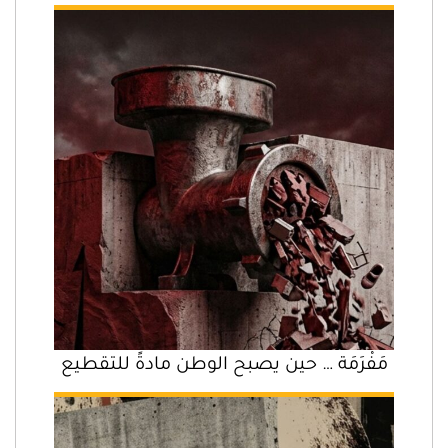
مَفْرَمَة … حين يصبح الوطن مادةً للتقطيع