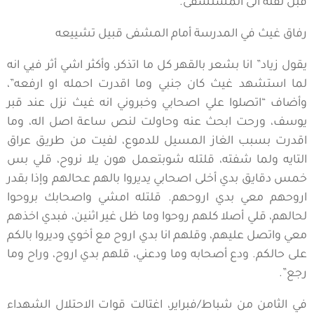
قبل نقله الى المستشفى.
رفاق غيث في المدرسة أمام المشفى قبيل تشييعه
يقول زياد” انا بشعر بالقهر كل ما اتذكر، وأكثر اشي أثر فيي انه
لما استشهد غيث كان جنبي وما اقدرت احمله او ارفعه”،
وأضاف “اتصلوا علي اصحابي وخبروني انه غيث نزل عند قبر
يوسف، ورحت ابحث عنه وحاولت لنص ساعة اصل اله، وما
اقدرت بسبب الغاز المسيل للدموع، لفيت من طريق عراق
التايه ولما شفته، قلتله شوبتعمل هون يلا نروح، قلي بس
خمس دقايق بدي أخلى اصحابي يديروا بالهم عحالهم وإذا بقدر
اروحهم معي بدي اروحهم. قلتله امشي واصحابك بروحوا
لحالهم، قلي أصلا كلهم روحوا وما ظل غير اثنين، فبدي اخذهم
معي واتصل عليهم، وقلهم انا بدي اروح مع أخوي وديروا بالكم
على حالكم. ودع أصحابه وما ودعني، قلهم بدي اروح، وراح وما
رجع”.
في الثامن من شباط/فبراير، اغتالت قوات الاحتلال الشهداء