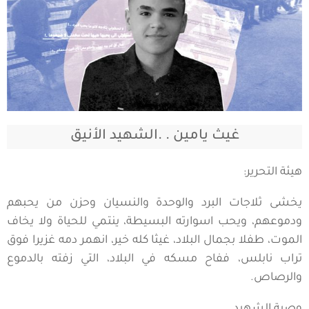
غيث يامين . .الشهيد الأنيق
هيئة التحرير:
يخشى ثلاجات البرد والوحدة والنسيان وحزن من يحبهم
ودموعهم، ويحب اسوارته البسيطة، ينتمي للحياة ولا يخاف
الموت، طفلا بجمال البلاد، غيثا كله خير، انهمر دمه غزيرا فوق
تراب نابلس، ففاح مسكه في البلاد، التي زفته بالدموع
والرصاص.