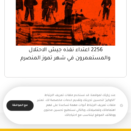
2256 اعتداء نفذه جيش الاحتلال
والمستعمرون في شهر تموز المنصرم
عند زيارتك لموقعنا، قد نستخدم ملفات تعريف الارتباط
"الكوكيز" لتحسين تجربتك وتقديم خدمات مخصصة لك. تعتبر
ملفات تعريف الارتباط أدوات مهمة تساعدنا على فهم
مع الموافقة
اهتماماتك وتفضيلاتك، وبالتالي نستطيع تحسين محتوى
ووظائف الموقع ليتناسب مع احتياجاتك