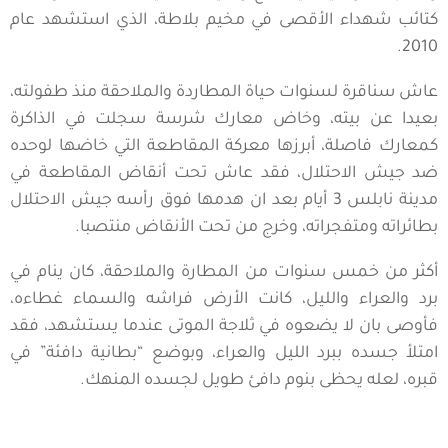
كتائب شهداء الأقصى في مخيم بلاطة، الذي استشهد عام
2010.
عاش سناقرة لسنوات حياة المطاردة والملاحقة منذ طفولته،
بعيدا عن بيته، وخاض معارك شرسة سجلت في الذاكرة
كمعارك فاصلة، أبرزها معركة المقاطعة التي خاضها لوحده
ضد جيش الاحتلال، فقد عاش تحت أنقاض المقاطعة في
مدينة نابلس 3 أيام بعد ان هدمها فوق رأسه جيش الاحتلال
بطائراته ومتفجراته، وخرج من تحت الأنقاض منتصبا.
أكثر من خمس سنوات من المطارة والملاحقة، كان ينام في
برد والعراء والليل، كانت الأرض فراشه والسماء غطاءه،
فأوصى بان لا يضعوه في ثلاجة الموتى عندما يستشهد، فقد
امتلأ جسده ببرد الليل والعراء، وبوضع “بطانية دافئة” في
قبره، لعله يحظى بنوم دافئ طويل لجسده المنهك.