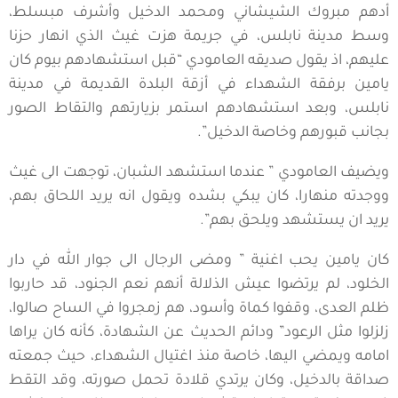
أدهم مبروك الشيشاني ومحمد الدخيل وأشرف مبسلط،
وسط مدينة نابلس، في جريمة هزت غيث الذي انهار حزنا
عليهم، اذ يقول صديقه العامودي “قبل استشهادهم بيوم كان
يامين برفقة الشهداء في أزقة البلدة القديمة في مدينة
نابلس، وبعد استشهادهم استمر بزيارتهم والتقاط الصور
بجانب قبورهم وخاصة الدخيل”.
ويضيف العامودي ” عندما استشهد الشبان، توجهت الى غيث
ووجدته منهارا، كان يبكي بشده ويقول انه يريد اللحاق بهم،
يريد ان يستشهد ويلحق بهم”.
كان يامين يحب اغنية ” ومضى الرجال الى جوار الله في دار
الخلود، لم يرتضوا عيش الذلالة أنهم نعم الجنود، قد حاربوا
ظلم العدى، وقفوا كماة وأسود، هم زمجروا في الساح صالوا،
زلزلوا مثل الرعود” ودائم الحديث عن الشهادة، كأنه كان يراها
امامه ويمضي اليها، خاصة منذ اغتيال الشهداء، حيث جمعته
صداقة بالدخيل، وكان يرتدي قلادة تحمل صورته، وقد التقط