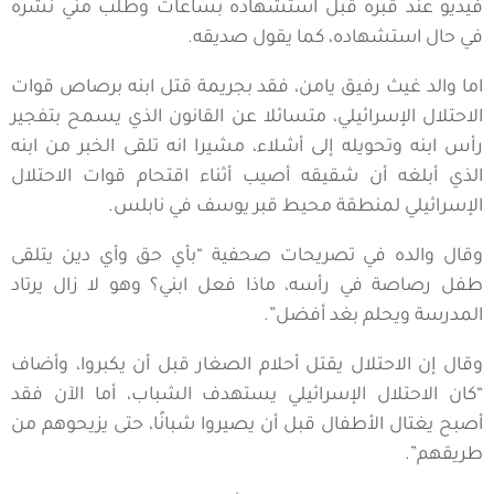
فيديو عند قبره قبل استشهاده بساعات وطلب مني نشره
في حال استشهاده، كما يقول صديقه.
اما والد غيث رفيق يامن، فقد بجريمة قتل ابنه برصاص قوات
الاحتلال الإسرائيلي، متسائلا عن القانون الذي يسمح بتفجير
رأس ابنه وتحويله إلى أشلاء، مشيرا انه تلقى الخبر من ابنه
الذي أبلغه أن شقيقه أصيب أثناء اقتحام قوات الاحتلال
الإسرائيلي لمنطقة محيط قبر يوسف في نابلس.
وقال والده في تصريحات صحفية “بأي حق وأي دين يتلقى
طفل رصاصة في رأسه، ماذا فعل ابني؟ وهو لا زال يرتاد
المدرسة ويحلم بغد أفضل”.
وقال إن الاحتلال يقتل أحلام الصغار قبل أن يكبروا، وأضاف
“كان الاحتلال الإسرائيلي يستهدف الشباب، أما الآن فقد
أصبح يغتال الأطفال قبل أن يصيروا شبانًا، حتى يزيحوهم من
طريقهم”.