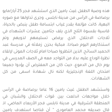
وصية الشهيد
هذه وصية الطفل غيث يامين الذي استشهد فجر 25 أيار/مايو
برصاصة في الرأس من مدينة نابلس، وجرى تداولها مع صوره
البهية، كانت مؤلمة بقدر غياب ابتسامة طفل ينبض بالحياة،
قاسية بقسوة الثلج الذي يلف جثامين عشرات الشهداء في
ثلاجات الاحتلال الذي يرفض تسليمهم لذويهم وتم
استذكارهم اليوم صباحا، مبكية بحزن زملائه في مدرسة عبد
الحميد السائح، الذين انتظروا صباحا امام ثلاجات الموتى لإلقاء
نظرة الوداع عليه، بدلا من التواجد معه في الصف المدرسي في
يوم خال من الدموع، حيث كان من المفترض أن يؤدوا جميعا
امتحان اللغة الإنجليزية لكنه نال شهادة اسمى من كل
الشهادات.
واستشهد الطفل غيث يامين 16 عاما برصاصة في الرأس
خلال مواجهات اندلعت بين قوات الاحتلال والشبان في
المنطقة الشرقية في مدينة نابلس فجر الأربعاء الماضي، اذ
قال صديقه محمد العامودي ” أن قناصا استهدف يامين