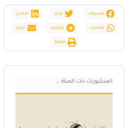
فيسبوك
توتير
لينكدان
واتساب
تيلجرام
ايميل
طباعة
المنشورات ذات الصلة ...