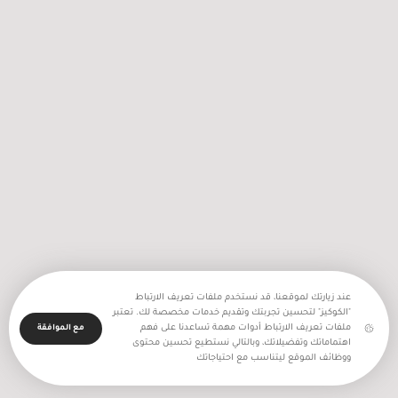
2256 اعتداء نفذه جيش الاحتلال
والمستعمرون في شهر تموز المنصرم
عند زيارتك لموقعنا، قد نستخدم ملفات تعريف الارتباط
"الكوكيز" لتحسين تجربتك وتقديم خدمات مخصصة لك. تعتبر
ملفات تعريف الارتباط أدوات مهمة تساعدنا على فهم
مع الموافقة
اهتماماتك وتفضيلاتك، وبالتالي نستطيع تحسين محتوى
ووظائف الموقع ليتناسب مع احتياجاتك