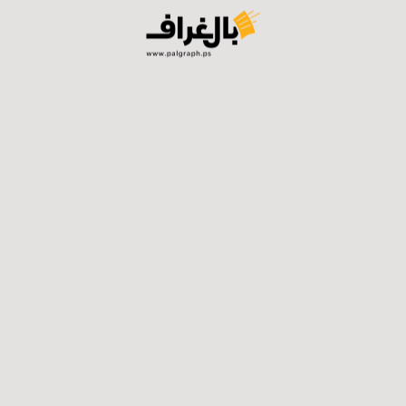
وإسرائيل، قد يميل أكثر لتجنب المواجهة المفتوحة، لكن لا أحد
يتوقع التطورات الميدانية التي قد تحدث في غزة والضفة
وتحديدا في القدس”.
وتابع “سلوك المستوطنين وقوات الاحتلال قد يدفع إلى
التصعيد حتى لو كان هناك نية بعدم الذهاب إلى تصعيد
شامل، وبالتالي فإن الوضع مفتوح على جميع الاحتمالات”.
وحول الحدث في القدس الذي قد يدفع لتدحرج الأمور، قال
البرغوثي “سلوك المستوطنين في الفترة الأخيرة والانفلات
والهجوم الوحشي في عدة مناطق في الخليل وحوارة ودفاع
قوات الاحتلال عنهم، قد يوضح طبيعة ما قد يجري في
القدس ويؤدي إلى تفجير الأحداث”.