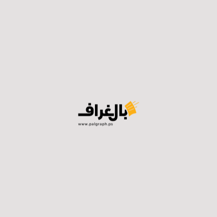
واقتحم أكثر من ألف مستوطن بقيادة عضو الكنيست
المتطرف ايتمار بن غفير باحات المسجد الأقصى وسط
رقصاتهم وتأديتهم لطقوسهم التلمودية في مشاهد تحصل
في المسجد الأقصى لأول مرة وبحماية شرطة الاحتلال ودون
تدخل لمنعهم، فيما أدت مجموعة من المستوطنين سجدة
جماعية في باحاته فيما أسموه ب “السجود
الملحمي”بمشهد لأول مرة منذ احتلال القدس قبل 34 عاما.