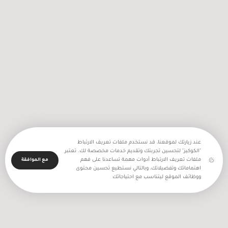
2256 اعتداء نفذه جيش الاحتلال
والمستعمرون في شهر تموز المنصرم
عند زيارتك لموقعنا، قد نستخدم ملفات تعريف الارتباط
"الكوكيز" لتحسين تجربتك وتقديم خدمات مخصصة لك. تعتبر
ملفات تعريف الارتباط أدوات مهمة تساعدنا على فهم
مع الموافقة
اهتماماتك وتفضيلاتك، وبالتالي نستطيع تحسين محتوى
ووظائف الموقع ليتناسب مع احتياجاتك
جميع حقوق النشر محفوظة - بالغراف © 2025
الرئيسية
قصة
جريدة
تلفزيون
اذاعة
حكي مدني