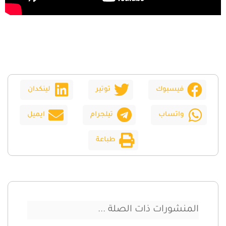
فيسبوك
توتير
لينكدان
واتساب
تيلجرام
ايميل
طباعة
المنشورات ذات الصلة ...