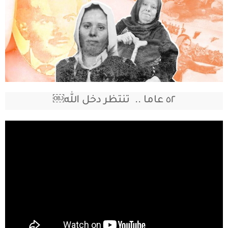
٥٢ عاما .. تنتظر دخل الله￼