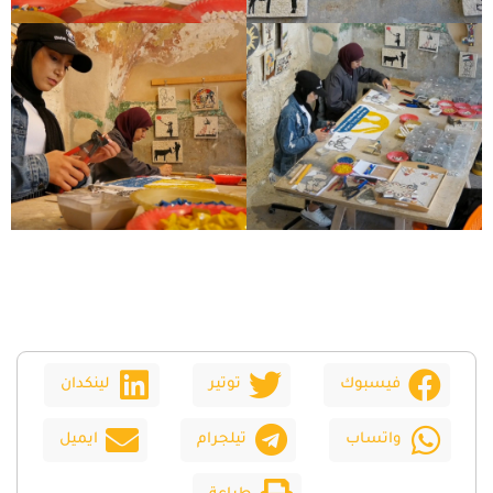
فيسبوك
توتير
لينكدان
واتساب
تيلجرام
ايميل