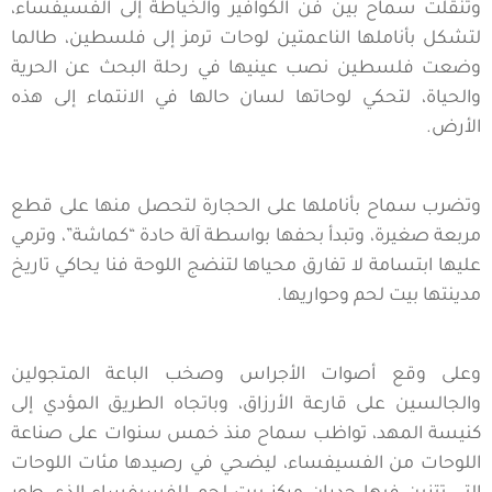
وتنقلت سماح بين فن الكوافير والخياطة إلى الفسيفساء،
لتشكل بأناملها الناعمتين لوحات ترمز إلى فلسطين، طالما
وضعت فلسطين نصب عينيها في رحلة البحث عن الحرية
والحياة، لتحكي لوحاتها لسان حالها في الانتماء إلى هذه
الأرض.
وتضرب سماح بأناملها على الحجارة لتحصل منها على قطع
مربعة صغيرة، وتبدأ بحفها بواسطة آلة حادة “كماشة”، وترمي
عليها ابتسامة لا تفارق محياها لتنضج اللوحة فنا يحاكي تاريخ
مدينتها بيت لحم وحواريها.
وعلى وقع أصوات الأجراس وصخب الباعة المتجولين
والجالسين على قارعة الأرزاق، وباتجاه الطريق المؤدي إلى
كنيسة المهد، تواظب سماح منذ خمس سنوات على صناعة
اللوحات من الفسيفساء، ليضحي في رصيدها مئات اللوحات