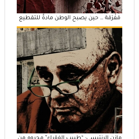
مَفْرَمَة … حين يصبح الوطن مادةً للتقطيع
مازن الرنتيسي: “طبيب الفقراء” محروم من