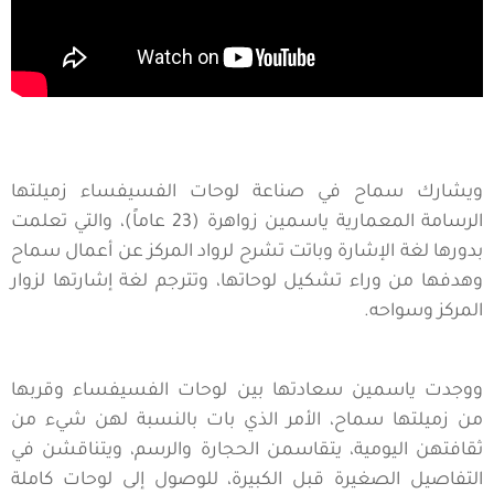
ويشارك سماح في صناعة لوحات الفسيفساء زميلتها
الرسامة المعمارية ياسمين زواهرة (23 عاماً)، والتي تعلمت
بدورها لغة الإشارة وباتت تشرح لرواد المركز عن أعمال سماح
وهدفها من وراء تشكيل لوحاتها، وتترجم لغة إشارتها لزوار
المركز وسواحه.
ووجدت ياسمين سعادتها بين لوحات الفسيفساء وقربها
من زميلتها سماح، الأمر الذي بات بالنسبة لهن شيء من
ثقافتهن اليومية، يتقاسمن الحجارة والرسم، ويتناقشن في
التفاصيل الصغيرة قبل الكبيرة، للوصول إلى لوحات كاملة