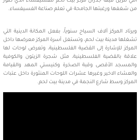
التي تتزين فيها جدران مركز بيت لحم للفسيفساء الذي طور
من شغفها ورغبتها الجامحة في تعلم صناعة الفسيفساء.
ويرتاد المركز آلاف السياح سنوياً، بفعل المكانة الدينية التي
تشغلها مدينة بيت لحم، وتستغل أسرة المركز معرضها داخل
المركز للإشارة إلى القضية الفلسطينية، وتعرض لوحات لها
علاقة بالقضية الفلسطينية، مثل شجرة الزيتون والكوفية
والمسجد الأقصى وقبة الصخرة وكنيستي المهد والقيامة
والعشاء الاخير وغيرها عشرات اللوحات المنثورة داخل عتبات
المركز وسط شارع النجمة في مدينة بيت لحم.