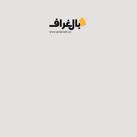
لى المقاعد.
والد أبو سكران يحدثنا:” قبل امتحان الوزاري بتاريخ 8-6-2022 اعتقل الاحتل
ه الأكبر من سجون الاحتلال ولم تكتمل فرحتنا بعد إلا وتنغصت ب
ان:” تهمته أنه تواجد في المسجد الأقصى بمسيرة الأعلام، حاو
 طلاب اعتقلوا خلال تقديم امتحان التوجيهي كان اخرهم الشاب 