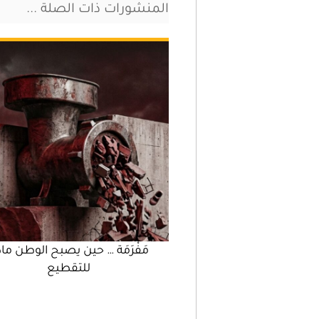
المنشورات ذات الصلة ...
مَفْرَمَة … حين يصبح الوطن ماد
للتقطيع