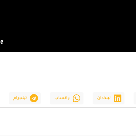
لينكدان
واتساب
تيلجرام