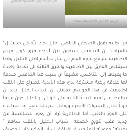
من مباراة جبل المكبر والسموع
من مباراة جبل المكبر والسموع
من جانبه يقول الصحفي الرياضي خليل جاد الله في حديث ل”
بالغراف” إن التنافس سيكون بين أربعة فرق كون فريق
الظاهرية متوقع فوزه البوم في مباراته أمام اهلي الخليل وهذا
سيقلص الفارق بين الظاهرية والفرق الثلاثة إلى نقطة واحدة
ما يعيدها إلى التنافس، مضيفاً أن سبب هذا التنافس صدفة
لها علاقة برغبة مشتركة لدى هذه الأندية للصراع على اللقب
اجتمعت في هذا الموسم، بمعنى أن شباب الخليل يريد أن
يحافظ على لقبه للسنة الثانية على التوالي، والهلال كون فريقاً
قوياً خلال السنوات الأخيرة ووصل لمرحلة نضج قد تساعده
على الفوز باللقب، أما الظاهرية أراد أن يعود للمنافسة من
جديد عقب تتويج خصمه شباب الخليل باللقب ساهم ”
بغيرته” وعودته للمنافسة، إضافة إلى أن المكبر كان الوصيف