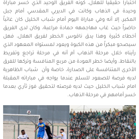
اختبارا حقيقياً للهلال، كونه الفريق الوحيد الذي خسر مباراة
وحيدة في الذهاب وكانت في الديربي المقدسي أمام جبل
المكبر، إلا أنه وفي مباراة اليوم أمام شباب الخليل كان غائباً
حاضراً حيث غاب مهاجمهه حمادة مراعبة، وكان لدى الفريق
أخطاء كثيرة وهذا يدق ناقوس الخطر لفريق الهلال، فهل
سيصحو مبكراً من هذه الكبوة ويعود لمستواه المعهود الذي
رأيناه خلال مرحلة الذهاب أم أنه في مرحلة تراجع وتفريط
بالنقاط، وأيضا خطر العودة من مربع المنافسة وتركها للفرق
الأخرى المتنافسة على الصدارة، خاصة وأن شباب الظاهرية
لديه فرصة للصعود للسلم عندما يواجه في مباراته المقبلة
امام شباب الخليل حيث لديه فرصته لتحقيق فوز ثأري بعدما
خسر أمامهم في مرحلة الذهاب.