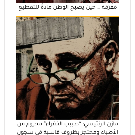
مَفْرَمَة … حين يصبح الوطن مادةً للتقطيع
مازن الرنتيسي: “طبيب الفقراء” محروم من
الأطباء ومحتجز بظروف قاسية في سجون