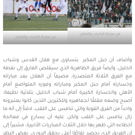
من مباراة الشباب والهلال
من مباراة الشباب والهلال
وأضاف أن جبل المكبر يتساوى مع هلال القدس وشباب
الخليل، وأيضاً فريق الظاهرية الذي سيقلص الفارق إلى نقطة
مع الفرق الثلاثة المتصدرة، مضيفاً أن الهلال بعد مباراته
وخسارته أمام جبل المكبر ومباراته وفوزه المتواضع أمام
الأهلي والخسارة الكبيرة أمام شباب الخليل بثلاثية نظيفة،
أصبح وضعه مقلقًا لجماهيره وللكثيرين اللذين كانوا يعتبرونه
واحداً من الفرق القوية والتي تنافس على اللقب، لافتاً إلى أنه ما
زال ينافس على اللقب ولكن عليه أن يسارع في معالجة
أخطاءه التي ظهر بها خلال الثلاث المباريات الأخيرة، مشيراً إلى
أن الفريق الذي يحصد تقاطًا أعلى يحقق الدوري، بغض النظر