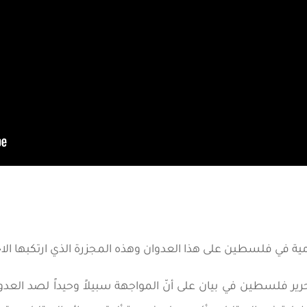
ية في فلسطين على هذا العدوان وهذه المجزرة الذي ارتكبها الاح
ير فلسطين في بيان على أنّ المواجهة سبيلاً وحيداً لصد الع