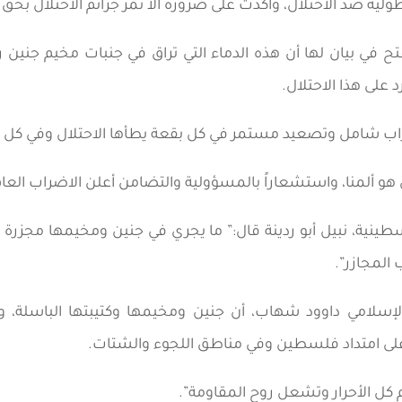
طولية ضد الاحتلال، وأكدت على ضرورة ألا تمر جرائم الاحتلال ب
فتح في بيان لها أن هذه الدماء التي تراق في جنبات مخيم جني
لى هذا الاحتلال.
راب شامل وتصعيد مستمر في كل بقعة يطأها الاحتلال وفي كل
و ألمنا، واستشعاراً بالمسؤولية والتضامن أعلن الاضراب العا
طينية، نبيل أبو ردينة قال:” ما يجري في جنين ومخيمها مجزر
المجازر”.
 الإسلامي داوود شهاب، أن جنين ومخيمها وكتيبتها الباسلة، 
 على امتداد فلسطين وفي مناطق اللجوء والشتات.
م كل الأحرار وتشعل روح المقاومة”.