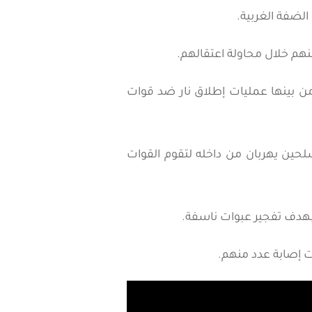
لضفة الغربية.
هم خلال محاولة اعتقالهم.
 بينها عمليات إطلاق نار ضد قوات
حين يهربان من داخله لتقوم القوات
بهدف تفجير عبوات ناسفة.
 إصابة عدد منهم.