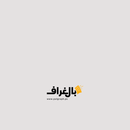
حزب الليكود (25) مقعداً،
لانتخابات المقبلة تشكيل حكومة بدون نتنياهو، فماذا ينبغي ع
 لانتخابات إسرائيلية جديدة، 17% لا رأي لهم.