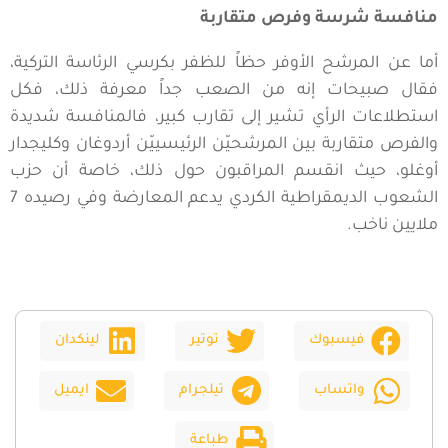
منافسة شرسة وفرص متقاربة
أما عن المرشح الأوفر حظاً للظفر بكرسي الرئاسة التركية،
فقال صبيحات إنه من الصعب جداً معرفة ذلك، فكل
استطلاعات الرأي تشير إلى تقارب كبير، فالمنافسة شديدة
والفرص متقاربة بين المرشحيّن الرئيسييّن أردوغان وكليجدار
أوغلو، حيث انقسم المراقبون حول ذلك، خاصة أن حزب
الشعوب الديمقراطية الكردي يدعم المعارضة وفي رصيده 7
ملايين ناخب.
فيسبوك
توتير
لينكدان
واتساب
تيلجرام
ايميل
طباعة