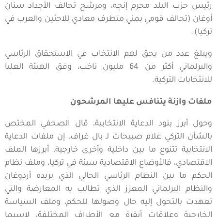
رئيس حزب البلد محرم إنجه، ومرشح تحالف الأجداد سنان
أوغان (تحالف قومي يمني متطرف معادي للاجئين والعرب في
تركيا).
ويبلغ عدد من يحق لهم الانتخاب في الاستحقاق الرئاسي
والبرلماني أكثر من 64 مليون ناخب، وفق الهيئة العليا
للانتخابات التركية.
ملفات وازنة يتنافس عليها المرشحون
وحول أبرز بنود الدعاية الانتخابية، قال الصحفي المختص
بالشأن التركي علام صبيحات لـ بال غراف، إن ملفات الدعاية
الانتخابية تتنوع ما بين داخلية وأخرى خارجية، أبرزها الملف
الاقتصادي، فالأوضاع الاقتصادية سيئة في تركيا، وملف نظام
الحكم ما بين النظام الرئاسي الحالي الذي يريده أردوغان
والنظام البرلماني المعزز الذي تطالب به المعارضة والتي
تعهدت بالتحول إليه حال وصولها للحكم، وملف السياسة
الخارجية وعلاقات أنقرة مع الأطراف المختلفة، لاسيما